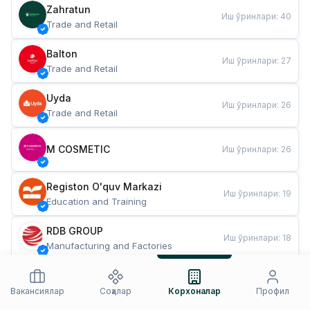
Zahratun
Иш ўринлари
:
40
Trade and Retail
Balton
Иш ўринлари
:
27
Trade and Retail
Uyda
Иш ўринлари
:
26
Trade and Retail
M COSMETIC
Иш ўринлари
:
26
Registon O'quv Markazi
Иш ўринлари
:
19
Education and Training
RDB GROUP
Иш ўринлари
:
18
Manufacturing and Factories
TESTO
Иш ўринлари
:
10
Restaurants and Fast Food
Вакансиялар
Соҳалар
Корхоналар
Профил