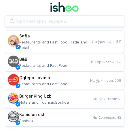
Safia
Иш ўринлари
:
511
Restaurants and Fast Food,Trade and 
Retail
B&B
Иш ўринлари
:
351
Restaurants and Fast Food
Oqtepa Lavash
Иш ўринлари
:
208
Restaurants and Fast Food
Burger King Uzb
Иш ўринлари
:
51
Hotels and Tourism,Boshqa
Kamolon osh
Иш ўринлари
:
42
Boshqa