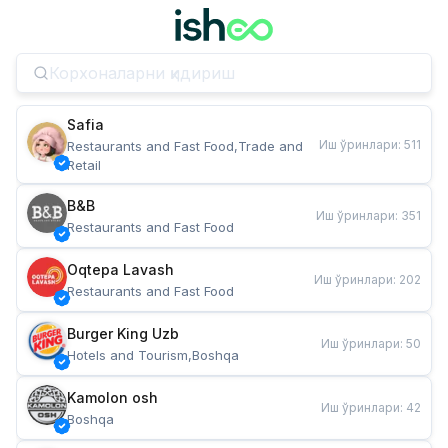
Safia
Иш ўринлари
:
511
Restaurants and Fast Food,Trade and 
Retail
B&B
Иш ўринлари
:
351
Restaurants and Fast Food
Oqtepa Lavash
Иш ўринлари
:
202
Restaurants and Fast Food
Burger King Uzb
Иш ўринлари
:
50
Hotels and Tourism,Boshqa
Kamolon osh
Иш ўринлари
:
42
Boshqa