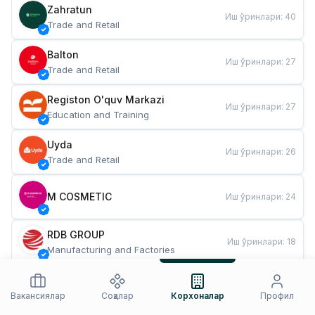
Zahratun
Иш ўринлари
:
40
Trade and Retail
Balton
Иш ўринлари
:
27
Trade and Retail
Registon O'quv Markazi
Иш ўринлари
:
27
Education and Training
Uyda
Иш ўринлари
:
26
Trade and Retail
M COSMETIC
Иш ўринлари
:
24
RDB GROUP
Иш ўринлари
:
18
Manufacturing and Factories
TESTO
Иш ўринлари
:
10
Restaurants and Fast Food
Вакансиялар
Соҳалар
Корхоналар
Профил