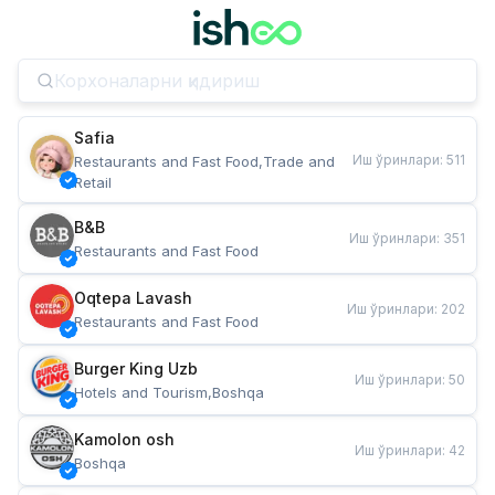
Safia
Иш ўринлари
:
511
Restaurants and Fast Food,Trade and 
Retail
B&B
Иш ўринлари
:
351
Restaurants and Fast Food
Oqtepa Lavash
Иш ўринлари
:
202
Restaurants and Fast Food
Burger King Uzb
Иш ўринлари
:
50
Hotels and Tourism,Boshqa
Kamolon osh
Иш ўринлари
:
42
Boshqa