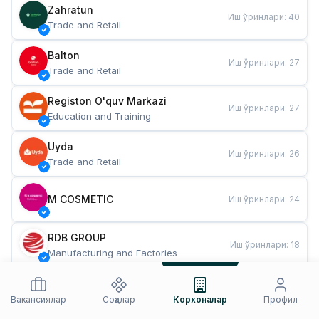
Zahratun
Иш ўринлари
:
40
Trade and Retail
Balton
Иш ўринлари
:
27
Trade and Retail
Registon O'quv Markazi
Иш ўринлари
:
27
Education and Training
Uyda
Иш ўринлари
:
26
Trade and Retail
M COSMETIC
Иш ўринлари
:
24
RDB GROUP
Иш ўринлари
:
18
Manufacturing and Factories
TESTO
Иш ўринлари
:
10
Restaurants and Fast Food
Вакансиялар
Соҳалар
Корхоналар
Профил