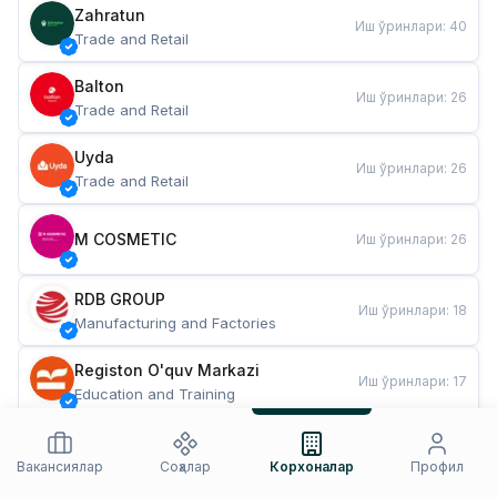
Zahratun
Иш ўринлари
:
40
Trade and Retail
Balton
Иш ўринлари
:
26
Trade and Retail
Uyda
Иш ўринлари
:
26
Trade and Retail
M COSMETIC
Иш ўринлари
:
26
RDB GROUP
Иш ўринлари
:
18
Manufacturing and Factories
Registon O'quv Markazi
Иш ўринлари
:
17
Education and Training
TESTO
Иш ўринлари
:
10
Restaurants and Fast Food
Вакансиялар
Соҳалар
Корхоналар
Профил