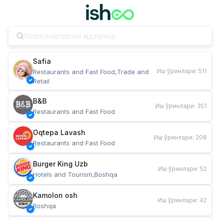
Safia
Иш ўринлари
:
511
Restaurants and Fast Food,Trade and 
Retail
B&B
Иш ўринлари
:
351
Restaurants and Fast Food
Oqtepa Lavash
Иш ўринлари
:
208
Restaurants and Fast Food
Burger King Uzb
Иш ўринлари
:
52
Hotels and Tourism,Boshqa
Kamolon osh
Иш ўринлари
:
42
Boshqa