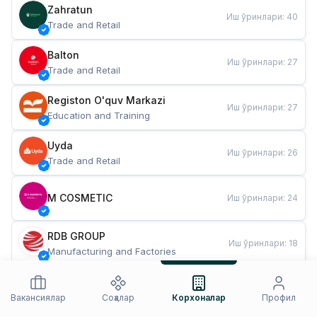
Zahratun
Иш ўринлари
:
40
Trade and Retail
Balton
Иш ўринлари
:
27
Trade and Retail
Registon O'quv Markazi
Иш ўринлари
:
27
Education and Training
Uyda
Иш ўринлари
:
26
Trade and Retail
M COSMETIC
Иш ўринлари
:
24
RDB GROUP
Иш ўринлари
:
18
Manufacturing and Factories
TESTO
Иш ўринлари
:
10
Restaurants and Fast Food
Вакансиялар
Соҳалар
Корхоналар
Профил