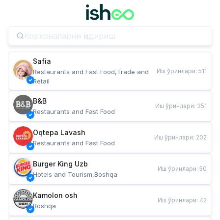
Safia
Иш ўринлари
:
511
Restaurants and Fast Food,Trade and 
Retail
B&B
Иш ўринлари
:
351
Restaurants and Fast Food
Oqtepa Lavash
Иш ўринлари
:
202
Restaurants and Fast Food
Burger King Uzb
Иш ўринлари
:
50
Hotels and Tourism,Boshqa
Kamolon osh
Иш ўринлари
:
42
Boshqa