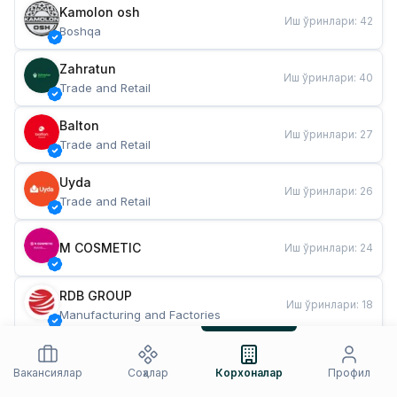
Kamolon osh
Иш ўринлари
:
42
Boshqa
Zahratun
Иш ўринлари
:
40
Trade and Retail
Balton
Иш ўринлари
:
27
Trade and Retail
Uyda
Иш ўринлари
:
26
Trade and Retail
M COSMETIC
Иш ўринлари
:
24
RDB GROUP
Иш ўринлари
:
18
Manufacturing and Factories
TESTO
Иш ўринлари
:
10
Restaurants and Fast Food
Вакансиялар
Соҳалар
Корхоналар
Профил