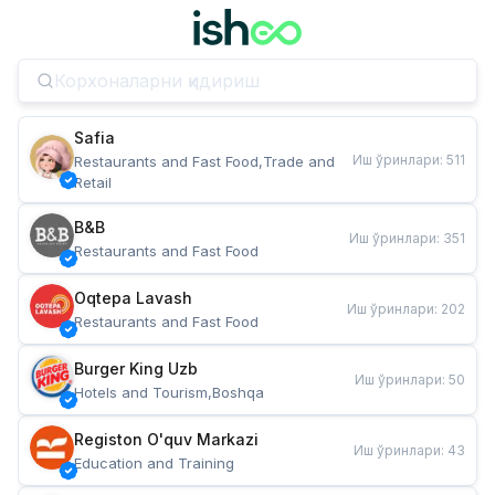
Safia
Иш ўринлари
:
511
Restaurants and Fast Food,Trade and 
Retail
B&B
Иш ўринлари
:
351
Restaurants and Fast Food
Oqtepa Lavash
Иш ўринлари
:
202
Restaurants and Fast Food
Burger King Uzb
Иш ўринлари
:
50
Hotels and Tourism,Boshqa
Registon O'quv Markazi
Иш ўринлари
:
43
Education and Training