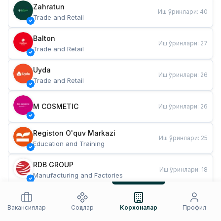
Zahratun
Иш ўринлари
:
40
Trade and Retail
Balton
Иш ўринлари
:
27
Trade and Retail
Uyda
Иш ўринлари
:
26
Trade and Retail
M COSMETIC
Иш ўринлари
:
26
Registon O'quv Markazi
Иш ўринлари
:
25
Education and Training
RDB GROUP
Иш ўринлари
:
18
Manufacturing and Factories
TESTO
Иш ўринлари
:
10
Restaurants and Fast Food
Вакансиялар
Соҳалар
Корхоналар
Профил