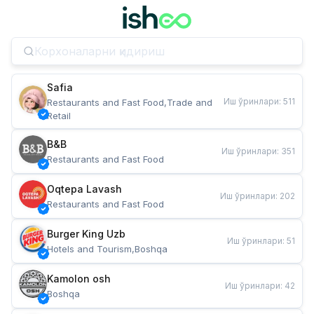
Safia
Иш ўринлари
:
511
Restaurants and Fast Food,Trade and 
Retail
B&B
Иш ўринлари
:
351
Restaurants and Fast Food
Oqtepa Lavash
Иш ўринлари
:
202
Restaurants and Fast Food
Burger King Uzb
Иш ўринлари
:
51
Hotels and Tourism,Boshqa
Kamolon osh
Иш ўринлари
:
42
Boshqa