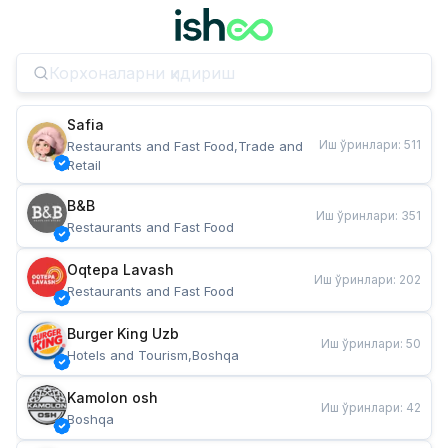
Safia
Иш ўринлари
:
511
Restaurants and Fast Food,Trade and 
Retail
B&B
Иш ўринлари
:
351
Restaurants and Fast Food
Oqtepa Lavash
Иш ўринлари
:
202
Restaurants and Fast Food
Burger King Uzb
Иш ўринлари
:
50
Hotels and Tourism,Boshqa
Kamolon osh
Иш ўринлари
:
42
Boshqa