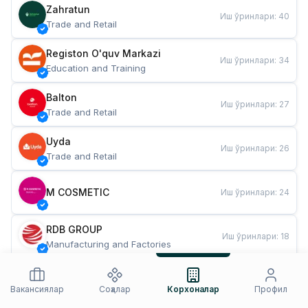
Zahratun
Иш ўринлари
:
40
Trade and Retail
Registon O'quv Markazi
Иш ўринлари
:
34
Education and Training
Balton
Иш ўринлари
:
27
Trade and Retail
Uyda
Иш ўринлари
:
26
Trade and Retail
M COSMETIC
Иш ўринлари
:
24
RDB GROUP
Иш ўринлари
:
18
Manufacturing and Factories
TESTO
Иш ўринлари
:
10
Restaurants and Fast Food
Вакансиялар
Соҳалар
Корхоналар
Профил