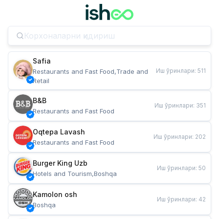
Safia
Иш ўринлари
:
511
Restaurants and Fast Food,Trade and 
Retail
B&B
Иш ўринлари
:
351
Restaurants and Fast Food
Oqtepa Lavash
Иш ўринлари
:
202
Restaurants and Fast Food
Burger King Uzb
Иш ўринлари
:
50
Hotels and Tourism,Boshqa
Kamolon osh
Иш ўринлари
:
42
Boshqa