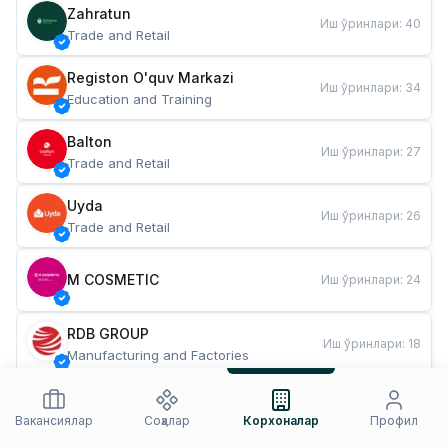
Zahratun
Иш ўринлари
:
40
Trade and Retail
Registon O'quv Markazi
Иш ўринлари
:
34
Education and Training
Balton
Иш ўринлари
:
27
Trade and Retail
Uyda
Иш ўринлари
:
26
Trade and Retail
M COSMETIC
Иш ўринлари
:
24
RDB GROUP
Иш ўринлари
:
18
Manufacturing and Factories
TESTO
Иш ўринлари
:
10
Restaurants and Fast Food
Вакансиялар
Соҳалар
Корхоналар
Профил