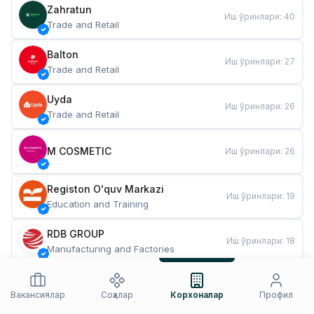
Zahratun
Иш ўринлари
:
40
Trade and Retail
Balton
Иш ўринлари
:
27
Trade and Retail
Uyda
Иш ўринлари
:
26
Trade and Retail
M COSMETIC
Иш ўринлари
:
26
Registon O'quv Markazi
Иш ўринлари
:
19
Education and Training
RDB GROUP
Иш ўринлари
:
18
Manufacturing and Factories
TESTO
Иш ўринлари
:
10
Restaurants and Fast Food
Вакансиялар
Соҳалар
Корхоналар
Профил