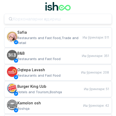
Safia
Иш ўринлари
:
511
Restaurants and Fast Food,Trade and 
Retail
B&B
Иш ўринлари
:
351
Restaurants and Fast Food
Oqtepa Lavash
Иш ўринлари
:
208
Restaurants and Fast Food
Burger King Uzb
Иш ўринлари
:
51
Hotels and Tourism,Boshqa
Kamolon osh
Иш ўринлари
:
42
Boshqa