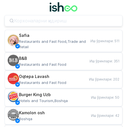
Safia
Иш ўринлари
:
511
Restaurants and Fast Food,Trade and 
Retail
B&B
Иш ўринлари
:
351
Restaurants and Fast Food
Oqtepa Lavash
Иш ўринлари
:
202
Restaurants and Fast Food
Burger King Uzb
Иш ўринлари
:
50
Hotels and Tourism,Boshqa
Kamolon osh
Иш ўринлари
:
42
Boshqa