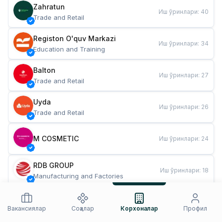
Zahratun
Иш ўринлари
:
40
Trade and Retail
Registon O'quv Markazi
Иш ўринлари
:
34
Education and Training
Balton
Иш ўринлари
:
27
Trade and Retail
Uyda
Иш ўринлари
:
26
Trade and Retail
M COSMETIC
Иш ўринлари
:
24
RDB GROUP
Иш ўринлари
:
18
Manufacturing and Factories
TESTO
Иш ўринлари
:
10
Restaurants and Fast Food
Вакансиялар
Соҳалар
Корхоналар
Профил