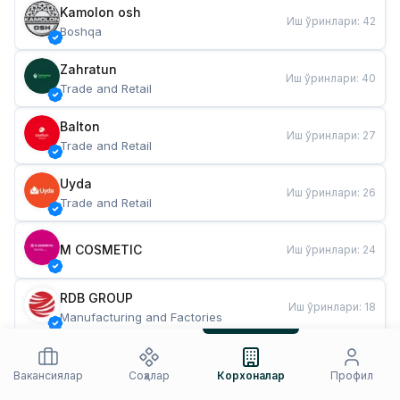
Kamolon osh
Иш ўринлари
:
42
Boshqa
Zahratun
Иш ўринлари
:
40
Trade and Retail
Balton
Иш ўринлари
:
27
Trade and Retail
Uyda
Иш ўринлари
:
26
Trade and Retail
M COSMETIC
Иш ўринлари
:
24
RDB GROUP
Иш ўринлари
:
18
Manufacturing and Factories
TESTO
Иш ўринлари
:
10
Restaurants and Fast Food
Вакансиялар
Соҳалар
Корхоналар
Профил