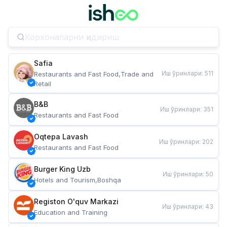
Safia
Иш ўринлари
:
511
Restaurants and Fast Food,Trade and 
Retail
B&B
Иш ўринлари
:
351
Restaurants and Fast Food
Oqtepa Lavash
Иш ўринлари
:
202
Restaurants and Fast Food
Burger King Uzb
Иш ўринлари
:
50
Hotels and Tourism,Boshqa
Registon O'quv Markazi
Иш ўринлари
:
43
Education and Training