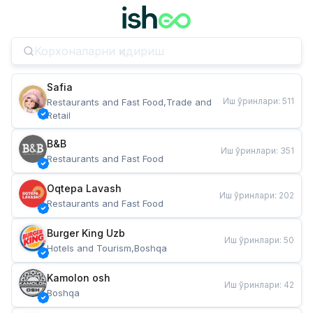
Safia
Иш ўринлари
:
511
Restaurants and Fast Food,Trade and 
Retail
B&B
Иш ўринлари
:
351
Restaurants and Fast Food
Oqtepa Lavash
Иш ўринлари
:
202
Restaurants and Fast Food
Burger King Uzb
Иш ўринлари
:
50
Hotels and Tourism,Boshqa
Kamolon osh
Иш ўринлари
:
42
Boshqa