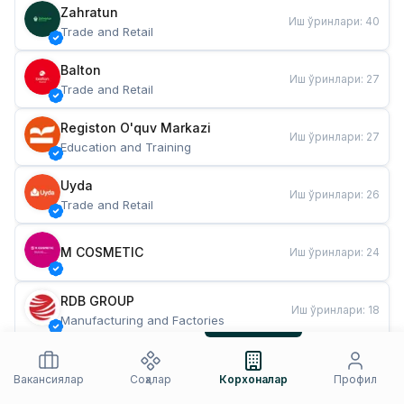
Zahratun
Иш ўринлари
:
40
Trade and Retail
Balton
Иш ўринлари
:
27
Trade and Retail
Registon O'quv Markazi
Иш ўринлари
:
27
Education and Training
Uyda
Иш ўринлари
:
26
Trade and Retail
M COSMETIC
Иш ўринлари
:
24
RDB GROUP
Иш ўринлари
:
18
Manufacturing and Factories
TESTO
Иш ўринлари
:
10
Restaurants and Fast Food
Вакансиялар
Соҳалар
Корхоналар
Профил