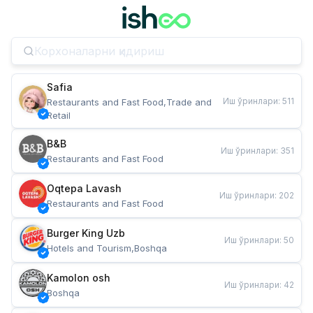
Safia
Иш ўринлари
:
511
Restaurants and Fast Food,Trade and 
Retail
B&B
Иш ўринлари
:
351
Restaurants and Fast Food
Oqtepa Lavash
Иш ўринлари
:
202
Restaurants and Fast Food
Burger King Uzb
Иш ўринлари
:
50
Hotels and Tourism,Boshqa
Kamolon osh
Иш ўринлари
:
42
Boshqa