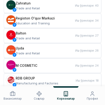
Zahratun
Иш ўринлари
:
40
Trade and Retail
Registon O'quv Markazi
Иш ўринлари
:
34
Education and Training
Balton
Иш ўринлари
:
27
Trade and Retail
Uyda
Иш ўринлари
:
26
Trade and Retail
M COSMETIC
Иш ўринлари
:
24
RDB GROUP
Иш ўринлари
:
18
Manufacturing and Factories
TESTO
Иш ўринлари
:
10
Restaurants and Fast Food
Вакансиялар
Соҳалар
Корхоналар
Профил