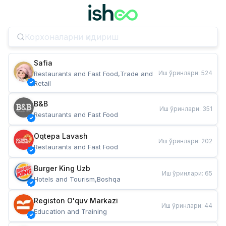
Safia
Иш ўринлари
:
524
Restaurants and Fast Food,Trade and 
Retail
B&B
Иш ўринлари
:
351
Restaurants and Fast Food
Oqtepa Lavash
Иш ўринлари
:
202
Restaurants and Fast Food
Burger King Uzb
Иш ўринлари
:
65
Hotels and Tourism,Boshqa
Registon O'quv Markazi
Иш ўринлари
:
44
Education and Training