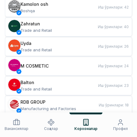
Kamolon osh
Иш ўринлари
:
42
Boshqa
Zahratun
Иш ўринлари
:
40
Trade and Retail
Uyda
Иш ўринлари
:
26
Trade and Retail
M COSMETIC
Иш ўринлари
:
24
Balton
Иш ўринлари
:
23
Trade and Retail
RDB GROUP
Иш ўринлари
:
18
Manufacturing and Factories
TESTO
Иш ўринлари
:
11
Restaurants and Fast Food
Вакансиялар
Соҳалар
Корхоналар
Профил