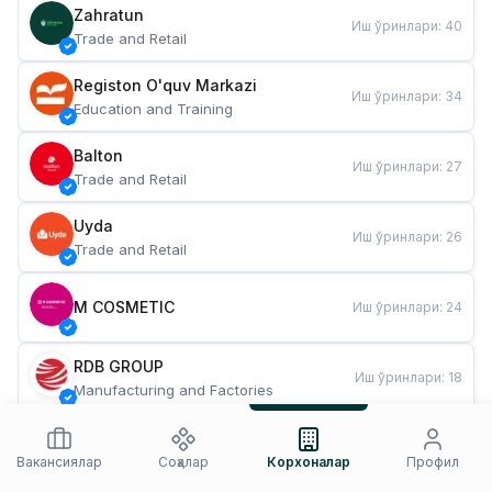
Zahratun
Иш ўринлари
:
40
Trade and Retail
Registon O'quv Markazi
Иш ўринлари
:
34
Education and Training
Balton
Иш ўринлари
:
27
Trade and Retail
Uyda
Иш ўринлари
:
26
Trade and Retail
M COSMETIC
Иш ўринлари
:
24
RDB GROUP
Иш ўринлари
:
18
Manufacturing and Factories
TESTO
Иш ўринлари
:
10
Restaurants and Fast Food
Вакансиялар
Соҳалар
Корхоналар
Профил