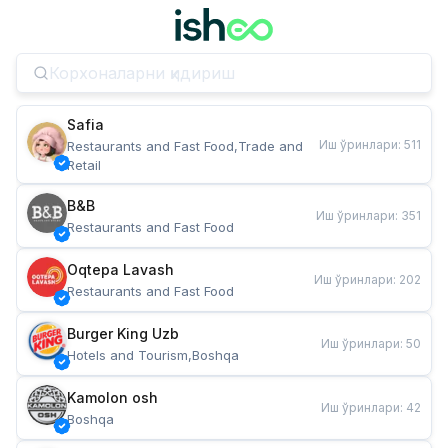
Safia
Иш ўринлари
:
511
Restaurants and Fast Food,Trade and 
Retail
B&B
Иш ўринлари
:
351
Restaurants and Fast Food
Oqtepa Lavash
Иш ўринлари
:
202
Restaurants and Fast Food
Burger King Uzb
Иш ўринлари
:
50
Hotels and Tourism,Boshqa
Kamolon osh
Иш ўринлари
:
42
Boshqa