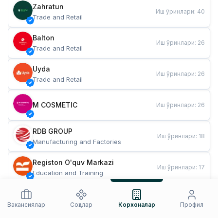
Zahratun
Иш ўринлари
:
40
Trade and Retail
Balton
Иш ўринлари
:
26
Trade and Retail
Uyda
Иш ўринлари
:
26
Trade and Retail
M COSMETIC
Иш ўринлари
:
26
RDB GROUP
Иш ўринлари
:
18
Manufacturing and Factories
Registon O'quv Markazi
Иш ўринлари
:
17
Education and Training
TESTO
Иш ўринлари
:
10
Restaurants and Fast Food
Вакансиялар
Соҳалар
Корхоналар
Профил