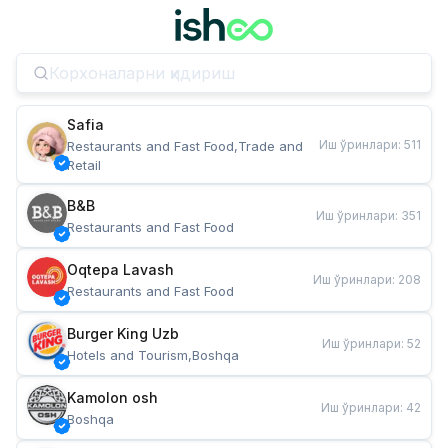
Safia
Иш ўринлари
:
511
Restaurants and Fast Food,Trade and 
Retail
B&B
Иш ўринлари
:
351
Restaurants and Fast Food
Oqtepa Lavash
Иш ўринлари
:
208
Restaurants and Fast Food
Burger King Uzb
Иш ўринлари
:
52
Hotels and Tourism,Boshqa
Kamolon osh
Иш ўринлари
:
42
Boshqa