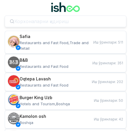
Safia
Иш ўринлари
:
511
Restaurants and Fast Food,Trade and 
Retail
B&B
Иш ўринлари
:
351
Restaurants and Fast Food
Oqtepa Lavash
Иш ўринлари
:
202
Restaurants and Fast Food
Burger King Uzb
Иш ўринлари
:
50
Hotels and Tourism,Boshqa
Kamolon osh
Иш ўринлари
:
42
Boshqa