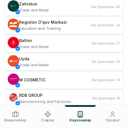
Zahratun
Иш ўринлари
:
40
Trade and Retail
Registon O'quv Markazi
Иш ўринлари
:
34
Education and Training
Balton
Иш ўринлари
:
27
Trade and Retail
Uyda
Иш ўринлари
:
26
Trade and Retail
M COSMETIC
Иш ўринлари
:
24
RDB GROUP
Иш ўринлари
:
18
Manufacturing and Factories
TESTO
Иш ўринлари
:
10
Restaurants and Fast Food
Вакансиялар
Соҳалар
Корхоналар
Профил