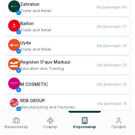
Zahratun
Иш ўринлари
:
40
Trade and Retail
Balton
Иш ўринлари
:
27
Trade and Retail
Uyda
Иш ўринлари
:
26
Trade and Retail
Registon O'quv Markazi
Иш ўринлари
:
25
Education and Training
M COSMETIC
Иш ўринлари
:
25
RDB GROUP
Иш ўринлари
:
18
Manufacturing and Factories
TESTO
Иш ўринлари
:
10
Restaurants and Fast Food
Вакансиялар
Соҳалар
Корхоналар
Профил