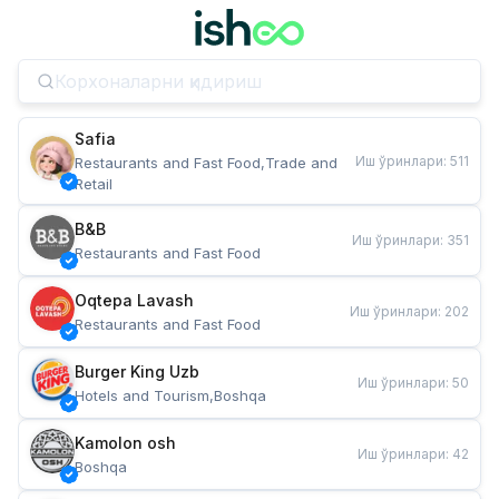
Safia
Иш ўринлари
:
511
Restaurants and Fast Food,Trade and 
Retail
B&B
Иш ўринлари
:
351
Restaurants and Fast Food
Oqtepa Lavash
Иш ўринлари
:
202
Restaurants and Fast Food
Burger King Uzb
Иш ўринлари
:
50
Hotels and Tourism,Boshqa
Kamolon osh
Иш ўринлари
:
42
Boshqa