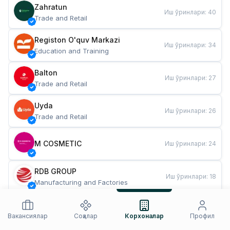
Zahratun
Иш ўринлари
:
40
Trade and Retail
Registon O'quv Markazi
Иш ўринлари
:
34
Education and Training
Balton
Иш ўринлари
:
27
Trade and Retail
Uyda
Иш ўринлари
:
26
Trade and Retail
M COSMETIC
Иш ўринлари
:
24
RDB GROUP
Иш ўринлари
:
18
Manufacturing and Factories
TESTO
Иш ўринлари
:
10
Restaurants and Fast Food
Вакансиялар
Соҳалар
Корхоналар
Профил