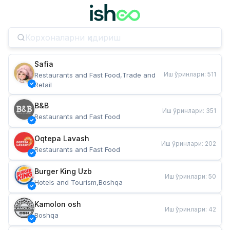
Safia
Иш ўринлари
:
511
Restaurants and Fast Food,Trade and 
Retail
B&B
Иш ўринлари
:
351
Restaurants and Fast Food
Oqtepa Lavash
Иш ўринлари
:
202
Restaurants and Fast Food
Burger King Uzb
Иш ўринлари
:
50
Hotels and Tourism,Boshqa
Kamolon osh
Иш ўринлари
:
42
Boshqa