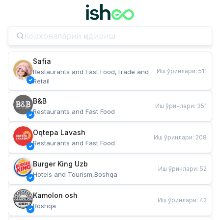
Safia
Иш ўринлари
:
511
Restaurants and Fast Food,Trade and 
Retail
B&B
Иш ўринлари
:
351
Restaurants and Fast Food
Oqtepa Lavash
Иш ўринлари
:
208
Restaurants and Fast Food
Burger King Uzb
Иш ўринлари
:
52
Hotels and Tourism,Boshqa
Kamolon osh
Иш ўринлари
:
42
Boshqa