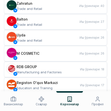
Zahratun
Иш ўринлари
:
40
Trade and Retail
Balton
Иш ўринлари
:
27
Trade and Retail
Uyda
Иш ўринлари
:
26
Trade and Retail
M COSMETIC
Иш ўринлари
:
26
RDB GROUP
Иш ўринлари
:
18
Manufacturing and Factories
Registon O'quv Markazi
Иш ўринлари
:
17
Education and Training
TESTO
Иш ўринлари
:
10
Restaurants and Fast Food
Вакансиялар
Соҳалар
Корхоналар
Профил