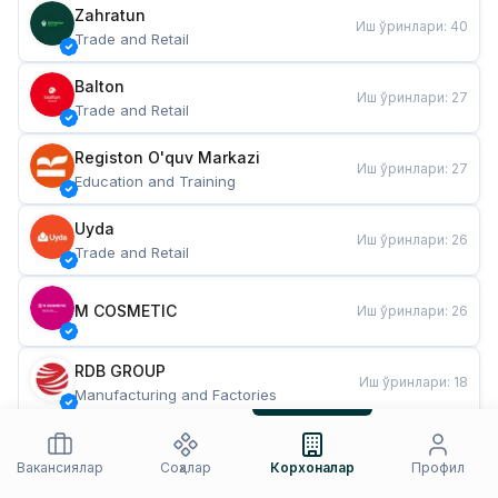
Zahratun
Иш ўринлари
:
40
Trade and Retail
Balton
Иш ўринлари
:
27
Trade and Retail
Registon O'quv Markazi
Иш ўринлари
:
27
Education and Training
Uyda
Иш ўринлари
:
26
Trade and Retail
M COSMETIC
Иш ўринлари
:
26
RDB GROUP
Иш ўринлари
:
18
Manufacturing and Factories
TESTO
Иш ўринлари
:
10
Restaurants and Fast Food
Вакансиялар
Соҳалар
Корхоналар
Профил