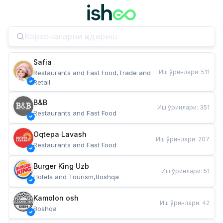
Safia
Иш ўринлари
:
511
Restaurants and Fast Food,Trade and 
Retail
B&B
Иш ўринлари
:
351
Restaurants and Fast Food
Oqtepa Lavash
Иш ўринлари
:
207
Restaurants and Fast Food
Burger King Uzb
Иш ўринлари
:
51
Hotels and Tourism,Boshqa
Kamolon osh
Иш ўринлари
:
42
Boshqa