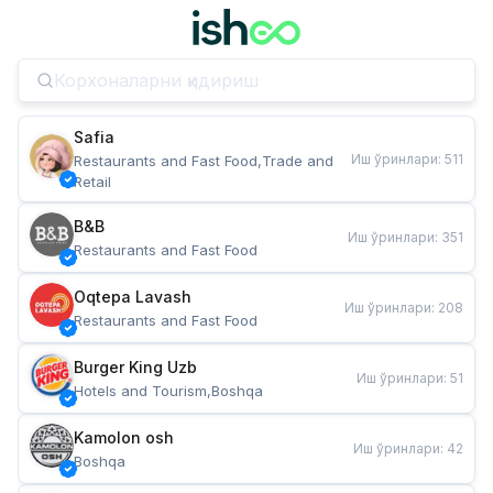
Safia
Иш ўринлари
:
511
Restaurants and Fast Food,Trade and 
Retail
B&B
Иш ўринлари
:
351
Restaurants and Fast Food
Oqtepa Lavash
Иш ўринлари
:
208
Restaurants and Fast Food
Burger King Uzb
Иш ўринлари
:
51
Hotels and Tourism,Boshqa
Kamolon osh
Иш ўринлари
:
42
Boshqa