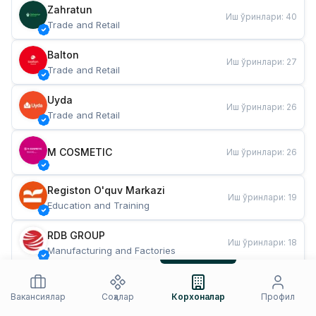
Zahratun
Иш ўринлари
:
40
Trade and Retail
Balton
Иш ўринлари
:
27
Trade and Retail
Uyda
Иш ўринлари
:
26
Trade and Retail
M COSMETIC
Иш ўринлари
:
26
Registon O'quv Markazi
Иш ўринлари
:
19
Education and Training
RDB GROUP
Иш ўринлари
:
18
Manufacturing and Factories
TESTO
Иш ўринлари
:
10
Restaurants and Fast Food
Вакансиялар
Соҳалар
Корхоналар
Профил