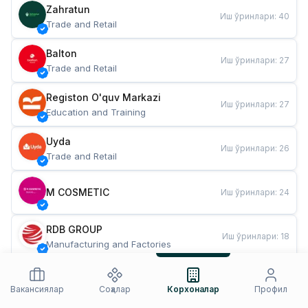
Zahratun
Иш ўринлари
:
40
Trade and Retail
Balton
Иш ўринлари
:
27
Trade and Retail
Registon O'quv Markazi
Иш ўринлари
:
27
Education and Training
Uyda
Иш ўринлари
:
26
Trade and Retail
M COSMETIC
Иш ўринлари
:
24
RDB GROUP
Иш ўринлари
:
18
Manufacturing and Factories
TESTO
Иш ўринлари
:
10
Restaurants and Fast Food
Вакансиялар
Соҳалар
Корхоналар
Профил