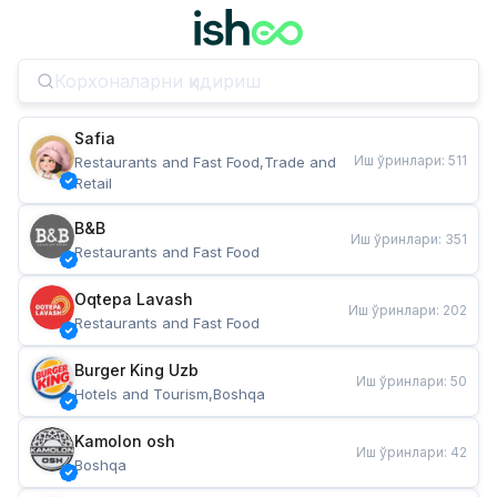
Safia
Иш ўринлари
:
511
Restaurants and Fast Food,Trade and 
Retail
B&B
Иш ўринлари
:
351
Restaurants and Fast Food
Oqtepa Lavash
Иш ўринлари
:
202
Restaurants and Fast Food
Burger King Uzb
Иш ўринлари
:
50
Hotels and Tourism,Boshqa
Kamolon osh
Иш ўринлари
:
42
Boshqa