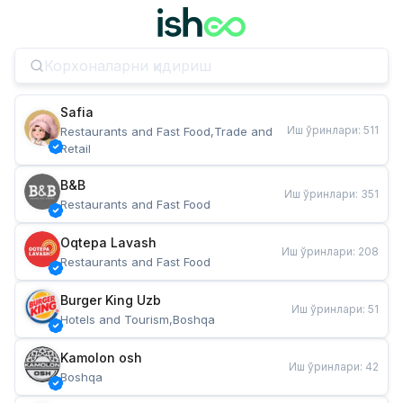
Safia
Иш ўринлари
:
511
Restaurants and Fast Food,Trade and 
Retail
B&B
Иш ўринлари
:
351
Restaurants and Fast Food
Oqtepa Lavash
Иш ўринлари
:
208
Restaurants and Fast Food
Burger King Uzb
Иш ўринлари
:
51
Hotels and Tourism,Boshqa
Kamolon osh
Иш ўринлари
:
42
Boshqa