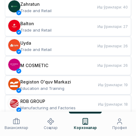
Zahratun
Иш ўринлари
:
40
Trade and Retail
Balton
Иш ўринлари
:
27
Trade and Retail
Uyda
Иш ўринлари
:
26
Trade and Retail
M COSMETIC
Иш ўринлари
:
26
Registon O'quv Markazi
Иш ўринлари
:
19
Education and Training
RDB GROUP
Иш ўринлари
:
18
Manufacturing and Factories
TESTO
Иш ўринлари
:
10
Restaurants and Fast Food
Вакансиялар
Соҳалар
Корхоналар
Профил