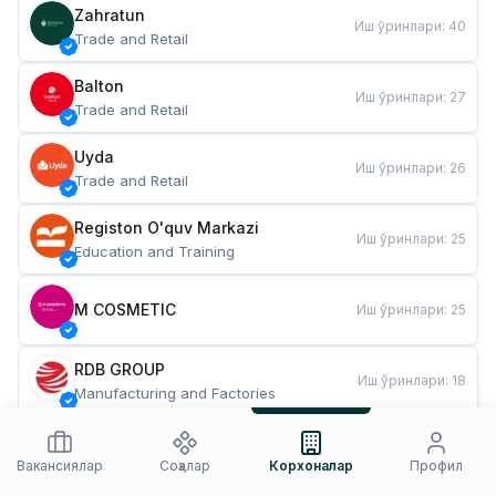
Zahratun
Иш ўринлари
:
40
Trade and Retail
Balton
Иш ўринлари
:
27
Trade and Retail
Uyda
Иш ўринлари
:
26
Trade and Retail
Registon O'quv Markazi
Иш ўринлари
:
25
Education and Training
M COSMETIC
Иш ўринлари
:
25
RDB GROUP
Иш ўринлари
:
18
Manufacturing and Factories
TESTO
Иш ўринлари
:
10
Restaurants and Fast Food
Вакансиялар
Соҳалар
Корхоналар
Профил