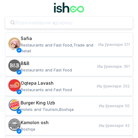
Safia
Иш ўринлари
:
511
Restaurants and Fast Food,Trade and 
Retail
B&B
Иш ўринлари
:
351
Restaurants and Fast Food
Oqtepa Lavash
Иш ўринлари
:
202
Restaurants and Fast Food
Burger King Uzb
Иш ўринлари
:
50
Hotels and Tourism,Boshqa
Kamolon osh
Иш ўринлари
:
42
Boshqa