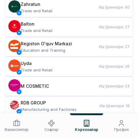
Zahratun
Иш ўринлари
:
40
Trade and Retail
Balton
Иш ўринлари
:
27
Trade and Retail
Registon O'quv Markazi
Иш ўринлари
:
27
Education and Training
Uyda
Иш ўринлари
:
26
Trade and Retail
M COSMETIC
Иш ўринлари
:
24
RDB GROUP
Иш ўринлари
:
18
Manufacturing and Factories
TESTO
Иш ўринлари
:
10
Restaurants and Fast Food
Вакансиялар
Соҳалар
Корхоналар
Профил