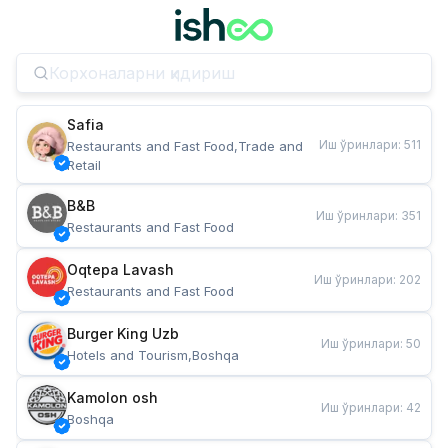
Safia
Иш ўринлари
:
511
Restaurants and Fast Food,Trade and 
Retail
B&B
Иш ўринлари
:
351
Restaurants and Fast Food
Oqtepa Lavash
Иш ўринлари
:
202
Restaurants and Fast Food
Burger King Uzb
Иш ўринлари
:
50
Hotels and Tourism,Boshqa
Kamolon osh
Иш ўринлари
:
42
Boshqa