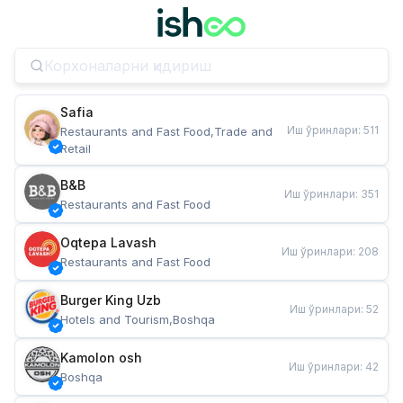
Safia
Иш ўринлари
:
511
Restaurants and Fast Food,Trade and 
Retail
B&B
Иш ўринлари
:
351
Restaurants and Fast Food
Oqtepa Lavash
Иш ўринлари
:
208
Restaurants and Fast Food
Burger King Uzb
Иш ўринлари
:
52
Hotels and Tourism,Boshqa
Kamolon osh
Иш ўринлари
:
42
Boshqa