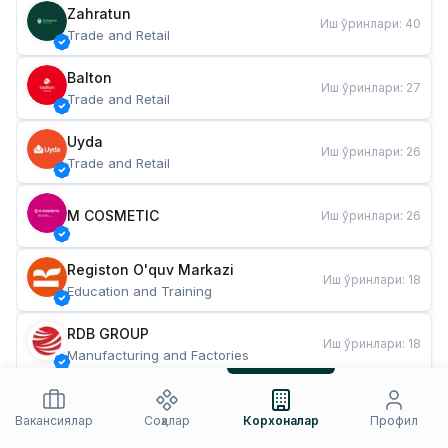
Zahratun
Иш ўринлари
:
40
Trade and Retail
Balton
Иш ўринлари
:
27
Trade and Retail
Uyda
Иш ўринлари
:
26
Trade and Retail
M COSMETIC
Иш ўринлари
:
26
Registon O'quv Markazi
Иш ўринлари
:
18
Education and Training
RDB GROUP
Иш ўринлари
:
18
Manufacturing and Factories
TESTO
Иш ўринлари
:
10
Restaurants and Fast Food
Вакансиялар
Соҳалар
Корхоналар
Профил