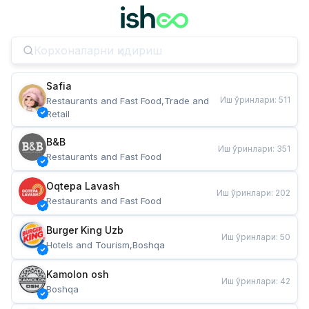
Safia
Иш ўринлари
:
511
Restaurants and Fast Food,Trade and 
Retail
B&B
Иш ўринлари
:
351
Restaurants and Fast Food
Oqtepa Lavash
Иш ўринлари
:
202
Restaurants and Fast Food
Burger King Uzb
Иш ўринлари
:
50
Hotels and Tourism,Boshqa
Kamolon osh
Иш ўринлари
:
42
Boshqa