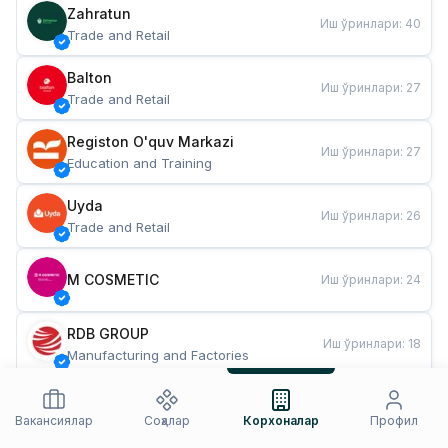
Zahratun
Иш ўринлари
:
40
Trade and Retail
Balton
Иш ўринлари
:
27
Trade and Retail
Registon O'quv Markazi
Иш ўринлари
:
27
Education and Training
Uyda
Иш ўринлари
:
26
Trade and Retail
M COSMETIC
Иш ўринлари
:
24
RDB GROUP
Иш ўринлари
:
18
Manufacturing and Factories
TESTO
Иш ўринлари
:
10
Restaurants and Fast Food
Вакансиялар
Соҳалар
Корхоналар
Профил