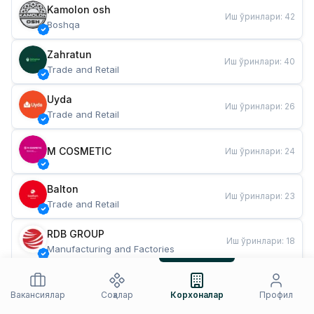
Kamolon osh
Иш ўринлари
:
42
Boshqa
Zahratun
Иш ўринлари
:
40
Trade and Retail
Uyda
Иш ўринлари
:
26
Trade and Retail
M COSMETIC
Иш ўринлари
:
24
Balton
Иш ўринлари
:
23
Trade and Retail
RDB GROUP
Иш ўринлари
:
18
Manufacturing and Factories
TESTO
Иш ўринлари
:
11
Restaurants and Fast Food
Вакансиялар
Соҳалар
Корхоналар
Профил