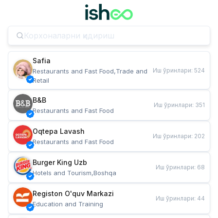
Safia
Иш ўринлари
:
524
Restaurants and Fast Food,Trade and 
Retail
B&B
Иш ўринлари
:
351
Restaurants and Fast Food
Oqtepa Lavash
Иш ўринлари
:
202
Restaurants and Fast Food
Burger King Uzb
Иш ўринлари
:
68
Hotels and Tourism,Boshqa
Registon O'quv Markazi
Иш ўринлари
:
44
Education and Training