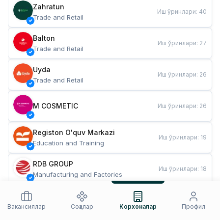
Zahratun
Иш ўринлари
:
40
Trade and Retail
Balton
Иш ўринлари
:
27
Trade and Retail
Uyda
Иш ўринлари
:
26
Trade and Retail
M COSMETIC
Иш ўринлари
:
26
Registon O'quv Markazi
Иш ўринлари
:
19
Education and Training
RDB GROUP
Иш ўринлари
:
18
Manufacturing and Factories
TESTO
Иш ўринлари
:
10
Restaurants and Fast Food
Вакансиялар
Соҳалар
Корхоналар
Профил