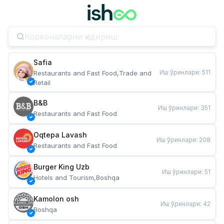
Safia
Иш ўринлари
:
511
Restaurants and Fast Food,Trade and 
Retail
B&B
Иш ўринлари
:
351
Restaurants and Fast Food
Oqtepa Lavash
Иш ўринлари
:
208
Restaurants and Fast Food
Burger King Uzb
Иш ўринлари
:
51
Hotels and Tourism,Boshqa
Kamolon osh
Иш ўринлари
:
42
Boshqa