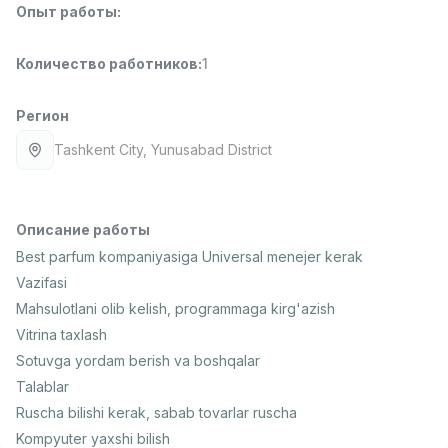
Опыт работы
:
Full time job
Ish joyidan
Количество работников
:
1
Повар фастфуда
TOP
2,600,000 - 5,000,000 sum
/
LES AILES
Регион
Full time job
Ish joyidan
Tashkent City
, Yunusabad District
Фармацевт
TOP
3,000,000 - 10,000,000 sum
/
NAVBAHOR APTEKA
Описание работы
Full time job
Ish joyidan
Best parfum kompaniyasiga Universal menejer kerak
Vazifasi
Оператор по продажам (Только для
TOP
Mahsulotlani olib kelish, programmaga kirg'azish
девушек!)
Vitrina taxlash
Договорная
Sotuvga yordam berish va boshqalar
NAFF
Full time job
Ish joyidan
Talablar
Ruscha bilishi kerak, sabab tovarlar ruscha
Вакансии
Категории
Компании
Профиль
Kompyuter yaxshi bilish
Агент по продажам
TOP