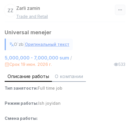
Zarli zamin
ZZ
Trade and Retail
Узбекистан
Universal menejer
Фильтр
|
O`zb
Оригинальный текст
Работник склада
TOP
4,280,000 sum
/
5,000,000 - 7,000,000 sum
/
ASIAN
Срок 19 июн. 2026 г.
533
Full time job
Ish joyidan
Описание работы
О компании
Доставка
TOP
Тип занятости
:
Full time job
3,500,000 - 8,000,000 sum
/
ASIAN
Full time job
Ish joyidan
Режим работы
:
Ish joyidan
Руководитель отдела продаж
TOP
Смена работы
:
6,000,000 - 15,000,000 sum
/
ASIAN