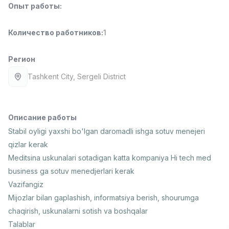
Опыт работы
:
Full time job
Ish joyidan
Количество работников
:
1
Повар фастфуда
TOP
2,600,000 - 5,000,000 sum
/
LES AILES
Регион
Full time job
Ish joyidan
Tashkent City
, Sergeli District
Фармацевт
TOP
3,000,000 - 10,000,000 sum
/
NAVBAHOR APTEKA
Описание работы
Full time job
Ish joyidan
Stabil oyligi yaxshi bo'lgan daromadli ishga sotuv menejeri
qizlar kerak
Агент по продажам
TOP
Meditsina uskunalari sotadigan katta kompaniya Hi tech med
Договорная
business ga sotuv menedjerlari kerak
LION_ESTATE
Vazifangiz
Full time job
Ish joyidan
Mijozlar bilan gaplashish, informatsiya berish, shourumga
chaqirish, uskunalarni sotish va boshqalar
Преподаватель IELTS
Вакансии
Категории
Компании
Профиль
Новая
Talablar
3,000,000 - 10,000,000 sum
/