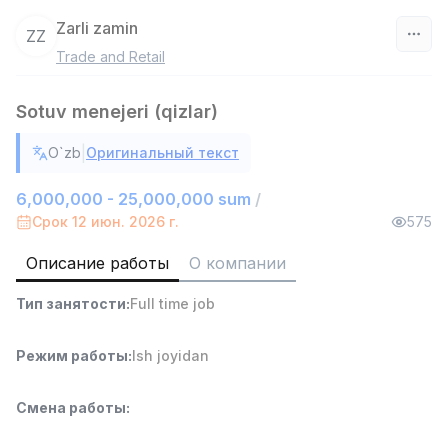
Zarli zamin
ZZ
Trade and Retail
Узбекистан
Sotuv menejeri (qizlar)
Фильтр
|
O`zb
Оригинальный текст
Продавец-консультант
TOP
3,000,000 - 6,000,000 sum
/
6,000,000 - 25,000,000 sum
/
MONDO BEST
Срок 12 июн. 2026 г.
575
Full time job
Ish joyidan
Описание работы
О компании
Агент по продажам
TOP
Тип занятости
:
Full time job
7,000,000 - 15,000,000 sum
/
VITAREX
Side job
Ish joyidan
Режим работы
:
Ish joyidan
Оператор колл-центра
TOP
Смена работы
:
3,000,000 - 8,000,000 sum
/
VITAREX