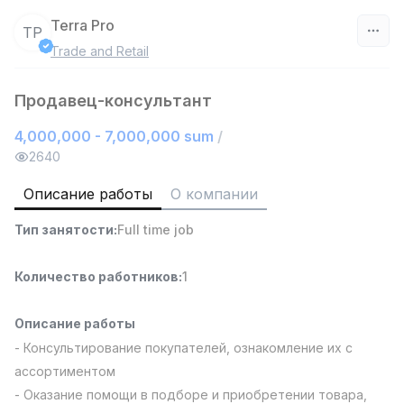
Terra Pro
TP
Trade and Retail
Узбекистан
Продавец-консультант
Фильтр
4,000,000 - 7,000,000 sum
/
Продавец-консультант
2640
TOP
3,000,000 - 6,000,000 sum
/
MONDO BEST
Описание работы
О компании
Full time job
Ish joyidan
Тип занятости
:
Full time job
Агент по продажам
TOP
Количество работников
:
1
7,000,000 - 15,000,000 sum
/
VITAREX
Side job
Ish joyidan
Описание работы
- Консультирование покупателей, ознакомление их с
Оператор колл-центра
TOP
ассортиментом
3,000,000 - 8,000,000 sum
/
- Оказание помощи в подборе и приобретении товара,
VITAREX