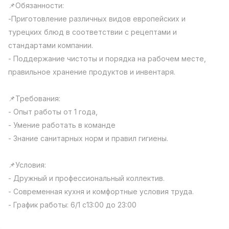
📌Обязанности:
Full time job
Ish joyidan
-Приготовление различных видов европейских и
турецких блюд в соответствии с рецептами и
Повар фастфуда
TOP
стандартами компании.
2,600,000 - 5,000,000 sum
/
LES AILES
- Поддержание чистоты и порядка на рабочем месте,
Full time job
Ish joyidan
правильное хранение продуктов и инвентаря.
Фармацевт
TOP
📌Требования:
3,000,000 - 10,000,000 sum
/
- Опыт работы от 1 года,
NAVBAHOR APTEKA
- Умение работать в команде
Full time job
Ish joyidan
- Знание санитарных норм и правил гигиены.
Оператор по продажам (Только для
TOP
📌Условия:
девушек!)
Договорная
- Дружный и профессиональный коллектив.
NAFF
- Современная кухня и комфортные условия труда.
Full time job
Ish joyidan
- График работы: 6/1 с13:00 до 23:00
Вакансии
Категории
Компании
Профиль
Агент по продажам
TOP