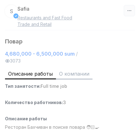
Safia
S
Restaurants and Fast Food
Узбекистан
Trade and Retail
Фильтр
Повар
4,680,000 - 6,500,000 sum
/
Руководитель отдела продаж
TOP
6,000,000 - 15,000,000 sum
/
3073
ASIAN
Full time job
Ish joyidan
Описание работы
О компании
Тип занятости
:
Full time job
Работник склада
TOP
4,280,000 sum
/
ASIAN
Количество работников
:
3
Full time job
Ish joyidan
Описание работы
Продавец-консультант
TOP
Ресторан Бахчиван в поиске повара 🧑🏻‍🍳
3,000,000 - 6,000,000 sum
/
MONDO BEST