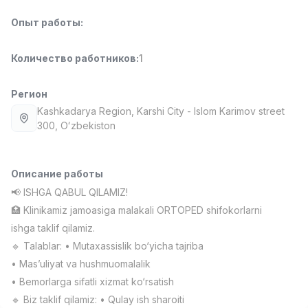
Full time job
Ish joyidan
Опыт работы
:
Фармацевт
TOP
Количество работников
:
1
3,000,000 - 10,000,000 sum
/
NAVBAHOR APTEKA
Full time job
Ish joyidan
Регион
Kashkadarya Region
, Karshi City
- Islom Karimov street
300, Oʻzbekiston
Оператор по продажам (Только для
TOP
девушек!)
Договорная
NAFF
Описание работы
Full time job
Ish joyidan
📢 ISHGA QABUL QILAMIZ!
🏥 Klinikamiz jamoasiga malakali ORTOPED shifokorlarni
Агент по продажам
TOP
ishga taklif qilamiz.
Договорная
🔹 Talablar: • Mutaxassislik bo‘yicha tajriba
LION_ESTATE
• Mas’uliyat va hushmuomalalik
Full time job
Ish joyidan
• Bemorlarga sifatli xizmat ko‘rsatish
Вакансии
Категории
Компании
Профиль
🔹 Biz taklif qilamiz: • Qulay ish sharoiti
Помощник учителя (Математика)
Новая