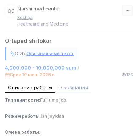
Qarshi med center
QC
Boshqa
Узбекистан
Healthcare and Medicine
Фильтр
Ortaped shifokor
Работник склада
|
O`zb
Оригинальный текст
TOP
4,280,000 sum
/
ASIAN
4,000,000 - 10,000,000 sum
/
Full time job
Ish joyidan
Срок 10 июн. 2026 г.
126
Описание работы
О компании
Руководитель отдела продаж
TOP
6,000,000 - 15,000,000 sum
/
Тип занятости
:
Full time job
ASIAN
Full time job
Ish joyidan
Режим работы
:
Ish joyidan
Повар фастфуда
TOP
2,600,000 - 5,000,000 sum
/
Смена работы
:
LES AILES