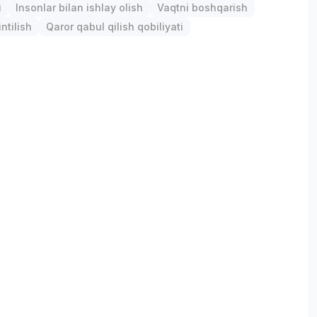
i
Insonlar bilan ishlay olish
Vaqtni boshqarish
ntilish
Qaror qabul qilish qobiliyati