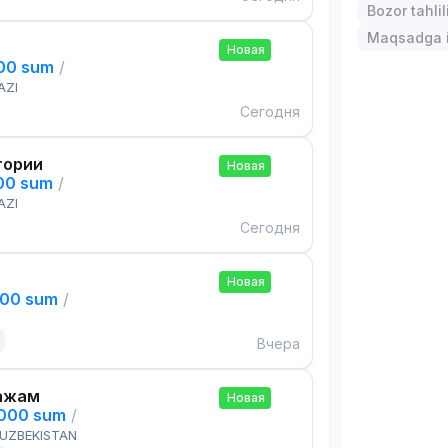
Bozor tahlil
Maqsadga i
Новая
000 sum
/
AZI
Сегодня
тории
Новая
000 sum
/
AZI
Сегодня
Новая
000 sum
/
Вчера
ажам
Новая
,000 sum
/
 UZBEKISTAN