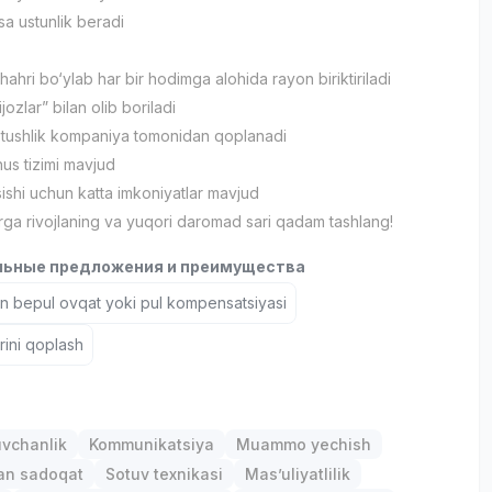
sa ustunlik beradi
ahri bo‘ylab har bir hodimga alohida rayon biriktiriladi
ijozlar” bilan olib boriladi
va tushlik kompaniya tomonidan qoplanadi
nus tizimi mavjud
sishi uchun katta imkoniyatlar mavjud
birga rivojlaning va yuqori daromad sari qadam tashlang!
ьные предложения и преимущества
un bepul ovqat yoki pul kompensatsiyasi
arini qoplash
uvchanlik
Kommunikatsiya
Muammo yechish
gan sadoqat
Sotuv texnikasi
Mas’uliyatlilik