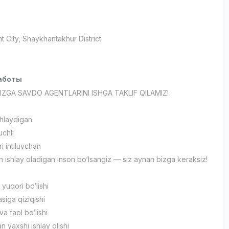
t City
, Shaykhantakhur District
аботы
ZGA SAVDO AGENTLARINI ISHGA TAKLIF QILAMIZ!
ohlaydigan
uchli
i intiluvchan
n ishlay oladigan inson bo‘lsangiz — siz aynan bizga keraksiz!
yuqori bo‘lishi
iga qiziqishi
va faol bo‘lishi
an yaxshi ishlay olishi