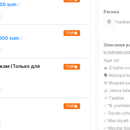
000 sum
/
Регион
Tashken
TOP
,000 sum
/
Описание р
KOMPANIYAMI
Agar siz:
жам (Только для
TOP
🔥 O‘sishni x
🗣 Muloqoti k
🎯 Maqsad sar
🤝 Jamoa bila
📌 Talablar:
✅ 18 yoshdan 
TOP
✅ Savdo sohas
✅ Mas’uliyatli 
✅ Mijozlar bil