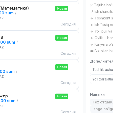
✅ Tajriba bo‘l
(Математика)
Новая
📍 Ish sharoiti:
000 sum
/
AZI
🔹 Toshkent sh
Сегодня
🔹 Ish “issiq m
🔹 Yo‘l puli 
TS
🔹 Oylik + bo
Новая
000 sum
/
🔹 Karyera o‘
AZI
💼 Biz bilan 
Сегодня
Дополнител
Новая
Tushlik uch
000 sum
/
AZI
Yo‘l xarajatl
Сегодня
Навыки
жер
Новая
000 sum
/
Tez o‘rgan
AZI
Ishga bo‘l
Сегодня