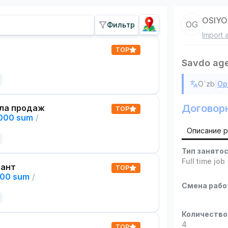
OSIYO
OG
Фильтр
Import 
TOP
Savdo age
|
O`zb
Ор
Договор
ла продаж
TOP
,000 sum
/
Описание 
Тип занято
Full time job
тант
TOP
000 sum
/
Смена раб
Количество
4
TOP