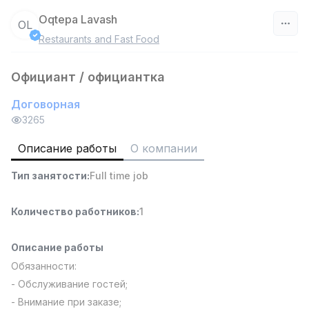
Oqtepa Lavash
OL
Restaurants and Fast Food
Узбекистан
Официант / официантка
Фильтр
Договорная
Продавец-консультант
3265
TOP
3,000,000 - 6,000,000 sum
/
MONDO BEST
Описание работы
О компании
Full time job
Ish joyidan
Тип занятости
:
Full time job
Агент по продажам
TOP
Количество работников
:
1
7,000,000 - 15,000,000 sum
/
VITAREX
Side job
Ish joyidan
Описание работы
Обязанности:
Оператор колл-центра
TOP
- Обслуживание гостей;
3,000,000 - 8,000,000 sum
/
- Внимание при заказе;
VITAREX