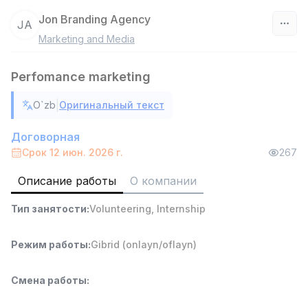
Jon Branding Agency
JA
Marketing and Media
Узбекистан
Perfomance marketing
Фильтр
|
O`zb
Оригинальный текст
Руководитель отдела продаж
TOP
6,000,000 - 15,000,000 sum
/
Договорная
ASIAN
Срок 12 июн. 2026 г.
267
Full time job
Ish joyidan
Описание работы
О компании
Работник склада
TOP
Тип занятости
:
Volunteering
,
Internship
4,280,000 sum
/
ASIAN
Full time job
Ish joyidan
Режим работы
:
Gibrid (onlayn/oflayn)
Доставка
TOP
Смена работы
:
3,500,000 - 8,000,000 sum
/
ASIAN