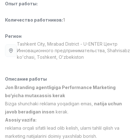
Опыт работы
:
Full time job
Ish joyidan
Количество работников
:
1
Повар фастфуда
TOP
2,600,000 - 5,000,000 sum
/
LES AILES
Регион
Full time job
Ish joyidan
Tashkent City
, Mirabad District
- U-ENTER Центр
Инновационного предпринимательства, Shahrisabz
ko'chasi, Тоshkent, Oʻzbekiston
Фармацевт
TOP
3,000,000 - 10,000,000 sum
/
NAVBAHOR APTEKA
Full time job
Ish joyidan
Описание работы
Jon Branding agentligiga Performance Marketing
Оператор по продажам (Только для
bo‘yicha mutaxassis kerak
TOP
девушек!)
Bizga shunchaki reklama yoqadigan emas,
natija uchun
Договорная
javob beradigan inson
kerak.
NAFF
Asosiy vazifa:
Full time job
Ish joyidan
reklama orqali sifatli lead olib kelish, ularni tahlil qilish va
Вакансии
Категории
Компании
Профиль
marketing natijalarini doimiy yaxshilab borish.
Агент по продажам
TOP