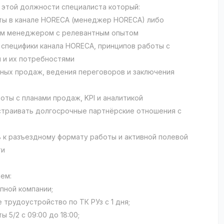
 этой должности специалиста который:
ты в канале HORECA (менеджер HORECA) либо
ым менеджером с релевантным опытом
 специфики канала HORECA, принципов работы с
 и их потребностями
вных продаж, ведения переговоров и заключения
оты с планами продаж, KPI и аналитикой
страивать долгосрочные партнёрские отношения с
ь к разъездному формату работы и активной полевой
ти
ем:
упной компании;
 трудоустройство по ТК РУз с 1 дня;
ы 5/2 с 09:00 до 18:00;