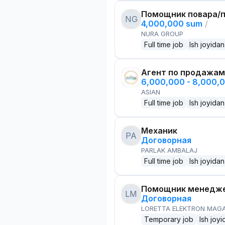
Помощник повара/п
NG
4,000,000 sum
/
NURA GROUP
Full time job
Ish joyidan
Агент по продажам
6,000,000 - 8,000,
ASIAN
Full time job
Ish joyidan
Механик
PA
Договорная
PARLAK AMBALAJ
Full time job
Ish joyidan
Помощник менедже
LM
Договорная
LORETTA ELEKTRON MAG
Temporary job
Ish joyi