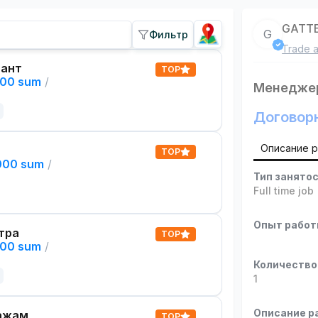
GATT
G
Фильтр
Trade a
тант
TOP
000 sum
/
Менеджер
Договор
Описание 
TOP
,000 sum
/
Тип занято
Full time job
Опыт рабо
тра
TOP
000 sum
/
Количество
1
Описание р
ажам
TOP