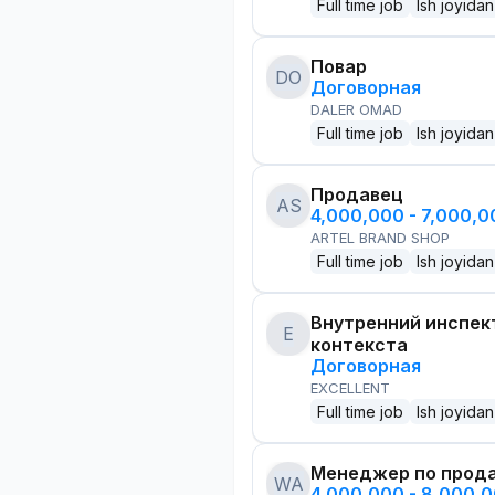
Full time job
Ish joyidan
Повар
DO
Договорная
DALER OMAD
Full time job
Ish joyidan
Продавец
AS
4,000,000 - 7,000,
ARTEL BRAND SHOP
Full time job
Ish joyidan
Внутренний инспек
E
контекста
Договорная
EXCELLENT
Full time job
Ish joyidan
Менеджер по прод
WA
4,000,000 - 8,000,