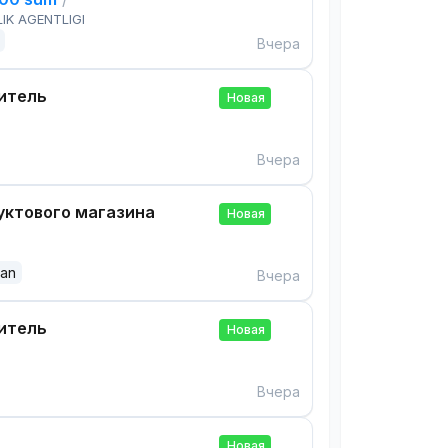
IK AGENTLIGI
Вчера
итель
Новая
Вчера
ктового магазина
Новая
dan
Вчера
итель
Новая
Вчера
Новая