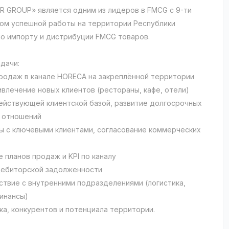
 GROUP» является одним из лидеров в FMCG c 9-ти
ом успешной работы на территории Республики
по импорту и дистрибуции FMCG товаров.
дачи:
продаж в канале HORECA на закреплённой территории
ивлечение новых клиентов (рестораны, кафе, отели)
действующей клиентской базой, развитие долгосрочных
 отношений
ы с ключевыми клиентами, согласование коммерческих
е планов продаж и KPI по каналу
дебиторской задолженности
ствие с внутренними подразделениями (логистика,
финансы)
нка, конкурентов и потенциала территории.