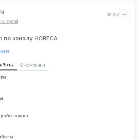
ER
262
nd Retail
 по каналу HORECA
ная
работы
О компании
сти
ты
 работников
аботы