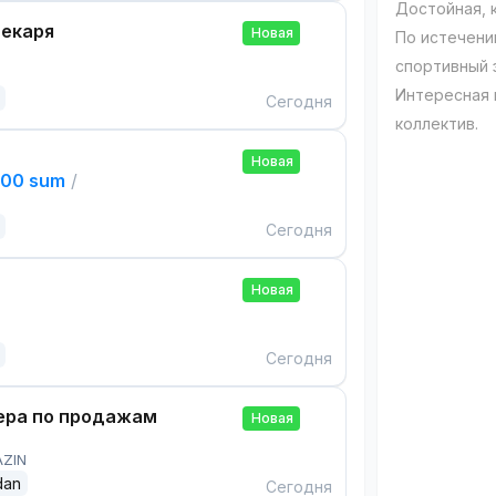
Достойная, к
екаря
Новая
По истечени
спортивный 
Интересная 
Сегодня
коллектив.
Новая
000 sum
/
Сегодня
Новая
Сегодня
ра по продажам
Новая
AZIN
dan
Сегодня