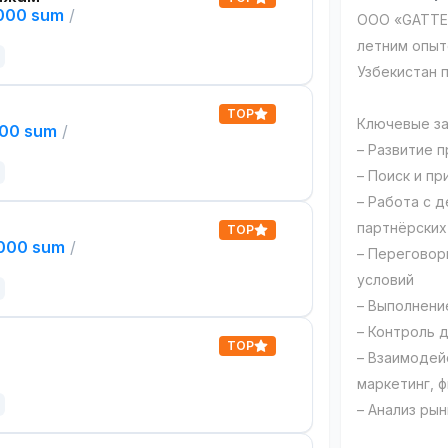
,000 sum
/
ООО «GATTER
летним опыт
Узбекистан 
TOP
Ключевые за
000 sum
/
– Развитие 
– Поиск и пр
– Работа с 
партнёрских
TOP
,000 sum
/
– Переговор
условий
– Выполнени
– Контроль 
TOP
– Взаимодей
маркетинг, 
– Анализ ры