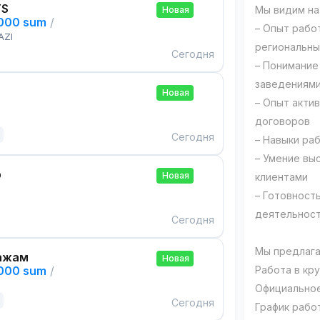
TS
Мы видим на
Новая
,000 sum
/
– Опыт рабо
AZI
региональн
Сегодня
– Понимание
заведениями
Новая
– Опыт акти
договоров
Сегодня
– Навыки раб
– Умение вы
р
Новая
клиентами
– Готовност
деятельнос
Сегодня
Мы предлага
ажам
Новая
,000 sum
/
Работа в кр
Официальное
Сегодня
График работ