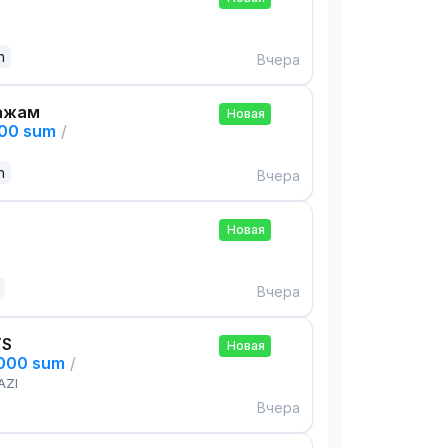
n
Вчера
ажам
Новая
000 sum
/
n
Вчера
Новая
Вчера
TS
Новая
,000 sum
/
AZI
Вчера