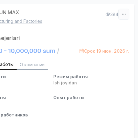
HUN MAX
384
turing and Factories
ejerlari
0 - 10,000,000 sum
/
Срок 19 июн. 2026 г.
работы
О компании
сти
Режим работы
b
Ish joyidan
оты
Опыт работы
 работников