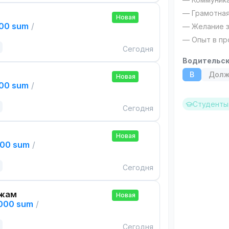
— Грамотная
Новая
000 sum
/
— Желание 
— Опыт в пр
Сегодня
Водительск
B
Долж
Новая
000 sum
/
Студенты 
Сегодня
Новая
000 sum
/
Сегодня
ажам
Новая
,000 sum
/
Сегодня