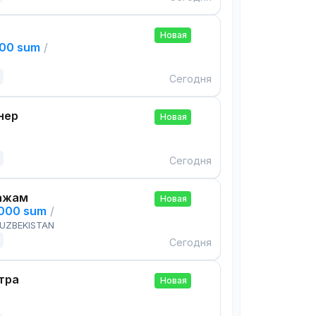
Новая
000 sum
/
Сегодня
нер
Новая
Сегодня
ажам
Новая
,000 sum
/
 UZBEKISTAN
Сегодня
тра
Новая