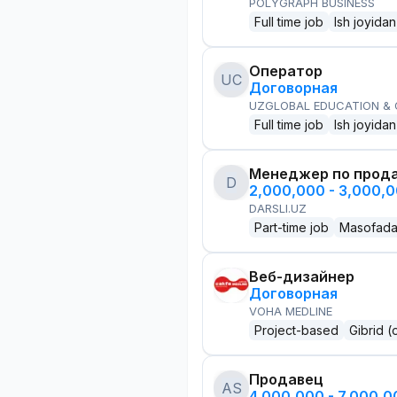
POLYGRAPH BUSINESS
Full time job
Ish joyidan
Оператор
UC
Договорная
UZGLOBAL EDUCATION &
Full time job
Ish joyidan
Менеджер по прод
D
2,000,000 - 3,000,
DARSLI.UZ
Part-time job
Masofad
Веб-дизайнер
Договорная
VOHA MEDLINE
Project-based
Gibrid (
Продавец
AS
4,000,000 - 7,000,