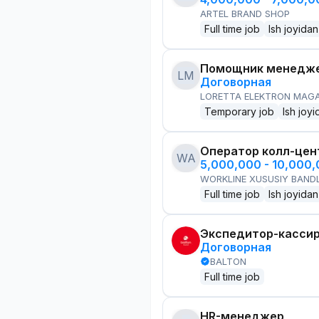
ARTEL BRAND SHOP
Full time job
Ish joyidan
Помощник менедже
LM
Договорная
LORETTA ELEKTRON MAG
Temporary job
Ish joyi
Оператор колл-цен
WA
5,000,000 - 10,000
WORKLINE XUSUSIY BANDL
Full time job
Ish joyidan
Экспедитор-касси
Договорная
BALTON
Full time job
HR-менеджер