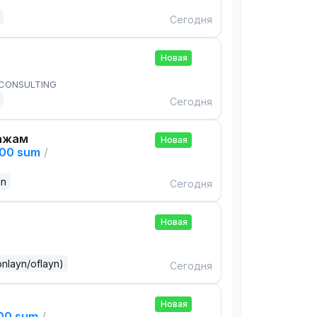
Сегодня
Новая
 CONSULTING
Сегодня
ажам
Новая
000 sum
/
an
Сегодня
Новая
onlayn/oflayn)
Сегодня
Новая
000 sum
/