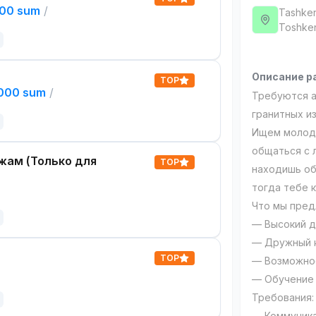
000 sum
/
Tashken
Тоshken
Описание р
TOP
,000 sum
/
Требуются 
гранитных и
Ищем молоды
общаться с 
жам (Только для
TOP
находишь об
тогда тебе к
Что мы пред
— Высокий д
— Дружный 
TOP
— Возможнос
— Обучение
Требования:
— Коммуника