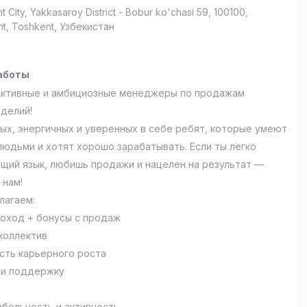
t City
, Yakkasaroy District
- Bobur ko'chasi 59, 100100,
t, Toshkent, Узбекистан
аботы
активные и амбициозные менеджеры по продажам
зделий!
х, энергичных и уверенных в себе ребят, которые умеют
людьми и хотят хорошо зарабатывать. Если ты легко
щий язык, любишь продажи и нацелен на результат —
 нам!
лагаем:
оход + бонусы с продаж
коллектив
ть карьерного роста
 и поддержку
бельность и активность