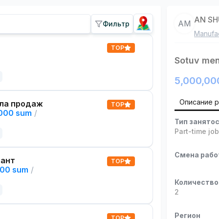
AN S
AM
Фильтр
Manufac
TOP
Sotuv men
5,000,00
Описание 
ла продаж
TOP
,000 sum
/
Тип занято
Part-time jo
Смена раб
тант
TOP
000 sum
/
Количество
2
Регион
TOP