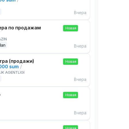
Вчера
ра по продажам
Новая
AZIN
dan
Вчера
тра (продажи)
Новая
,000 sum
/
IK AGENTLIGI
Вчера
р
Новая
Вчера
Новая