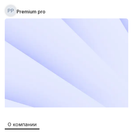
PP
Premium pro
Safia
Рабочие места
:
511
Restaurants and Fast Food,Trade and 
Retail
B&B
Рабочие места
:
351
Restaurants and Fast Food
Oqtepa Lavash
Рабочие места
:
202
Restaurants and Fast Food
Burger King Uzb
Рабочие места
:
50
Hotels and Tourism,Boshqa
Kamolon osh
Рабочие места
:
42
О компании
Boshqa