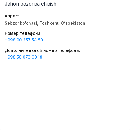
Jahon bozoriga chiqish
Zahratun
Рабочие места
:
40
Trade and Retail
Адрес
:
Balton
Sebzor ko'chasi, Тоshkent, Oʻzbekiston
Рабочие места
:
27
Trade and Retail
Номер телефона
:
+998 90 257 54 50
Registon O'quv Markazi
Рабочие места
:
27
Education and Training
Дополнительный номер телефона
:
+998 50 073 60 18
Uyda
Рабочие места
:
26
Trade and Retail
M COSMETIC
Рабочие места
:
24
RDB GROUP
Рабочие места
:
18
Manufacturing and Factories
TESTO
Рабочие места
:
10
Restaurants and Fast Food
Вакансии
Категории
Компании
Профиль