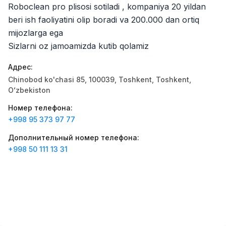
Roboclean pro plisosi sotiladi , kompaniya 20 yildan
Zahratun
Рабочие места
:
40
Trade and Retail
beri ish faoliyatini olip boradi va 200.000 dan ortiq
mijozlarga ega
Balton
Рабочие места
:
27
Sizlarni oz jamoamizda kutib qolamiz
Trade and Retail
Адрес
:
Registon O'quv Markazi
Рабочие места
:
27
Chinobod ko'chasi 85, 100039, Тоshkent, Toshkent,
Education and Training
Oʻzbekiston
Uyda
Номер телефона
:
Рабочие места
:
26
Trade and Retail
+998 95 373 97 77
Дополнительный номер телефона
:
M COSMETIC
Рабочие места
:
24
+998 50 111 13 31
RDB GROUP
Рабочие места
:
18
Manufacturing and Factories
TESTO
Рабочие места
:
10
Restaurants and Fast Food
Вакансии
Категории
Компании
Профиль