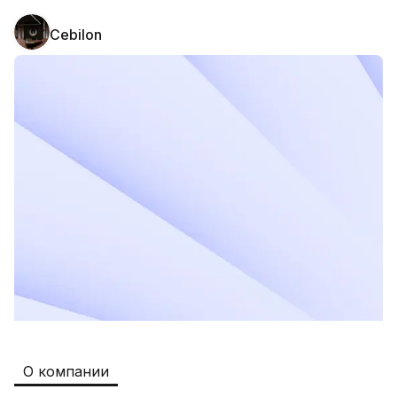
Cebilon
Safia
Рабочие места
:
511
Restaurants and Fast Food,Trade and 
Retail
B&B
Рабочие места
:
351
Restaurants and Fast Food
Oqtepa Lavash
Рабочие места
:
202
Restaurants and Fast Food
Burger King Uzb
Рабочие места
:
50
Hotels and Tourism,Boshqa
Kamolon osh
Рабочие места
:
42
О компании
Boshqa