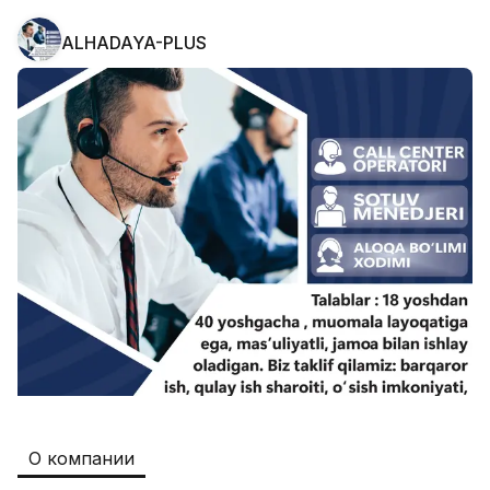
ALHADAYA-PLUS
Safia
Рабочие места
:
511
Restaurants and Fast Food,Trade and 
Retail
B&B
Рабочие места
:
351
Restaurants and Fast Food
Oqtepa Lavash
Рабочие места
:
202
Restaurants and Fast Food
Burger King Uzb
Рабочие места
:
50
Hotels and Tourism,Boshqa
Registon O'quv Markazi
Рабочие места
:
43
О компании
Education and Training