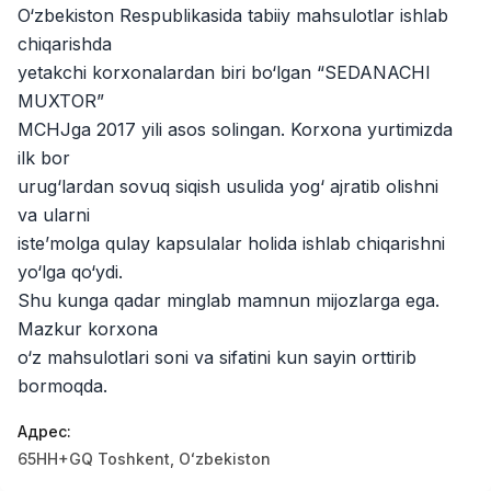
O‘zbekiston Respublikasida tabiiy mahsulotlar ishlab
Kamolon osh
Рабочие места
:
42
Boshqa
chiqarishda
yetakchi korxonalardan biri bo‘lgan “SEDANACHI
Zahratun
Рабочие места
:
40
MUXTOR”
Trade and Retail
MCHJga 2017 yili asos solingan. Korxona yurtimizda
Balton
ilk bor
Рабочие места
:
27
Trade and Retail
urug‘lardan sovuq siqish usulida yog‘ ajratib olishni
va ularni
Uyda
Рабочие места
:
26
iste’molga qulay kapsulalar holida ishlab chiqarishni
Trade and Retail
yo‘lga qo‘ydi.
Shu kunga qadar minglab mamnun mijozlarga ega.
M COSMETIC
Рабочие места
:
24
Mazkur korxona
o‘z mahsulotlari soni va sifatini kun sayin orttirib
RDB GROUP
Рабочие места
:
18
bormoqda.
Manufacturing and Factories
Адрес
:
TESTO
Рабочие места
:
10
65HH+GQ Тоshkent, Oʻzbekiston
Restaurants and Fast Food
Вакансии
Категории
Компании
Профиль