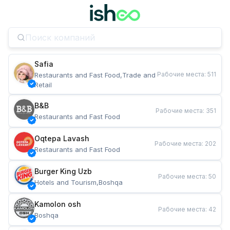
Safia
Рабочие места
:
511
Restaurants and Fast Food,Trade and 
Retail
B&B
Рабочие места
:
351
Restaurants and Fast Food
Oqtepa Lavash
Рабочие места
:
202
Restaurants and Fast Food
Burger King Uzb
Рабочие места
:
50
Hotels and Tourism,Boshqa
Kamolon osh
Рабочие места
:
42
Boshqa