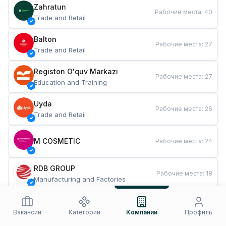
Zahratun
Рабочие места
:
40
Trade and Retail
Balton
Рабочие места
:
27
Trade and Retail
Registon O'quv Markazi
Рабочие места
:
27
Education and Training
Uyda
Рабочие места
:
26
Trade and Retail
M COSMETIC
Рабочие места
:
24
RDB GROUP
Рабочие места
:
18
Manufacturing and Factories
TESTO
Рабочие места
:
10
Restaurants and Fast Food
Вакансии
Категории
Компании
Профиль