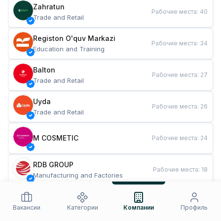
Zahratun
Рабочие места
:
40
Trade and Retail
Registon O'quv Markazi
Рабочие места
:
34
Education and Training
Balton
Рабочие места
:
27
Trade and Retail
Uyda
Рабочие места
:
26
Trade and Retail
M COSMETIC
Рабочие места
:
24
RDB GROUP
Рабочие места
:
18
Manufacturing and Factories
TESTO
Рабочие места
:
10
Restaurants and Fast Food
Вакансии
Категории
Компании
Профиль