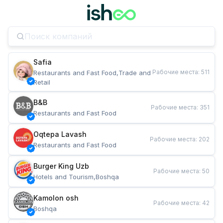
Safia
Рабочие места
:
511
Restaurants and Fast Food,Trade and 
Retail
B&B
Рабочие места
:
351
Restaurants and Fast Food
Oqtepa Lavash
Рабочие места
:
202
Restaurants and Fast Food
Burger King Uzb
Рабочие места
:
50
Hotels and Tourism,Boshqa
Kamolon osh
Рабочие места
:
42
Boshqa