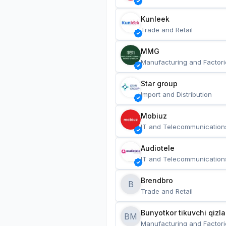
Kunleek
Trade and Retail
MMG
Manufacturing and Factori
Star group
Import and Distribution
Mobiuz
IT and Telecommunication
Audiotele
IT and Telecommunication
Brendbro
B
Trade and Retail
BM
Manufacturing and Factori