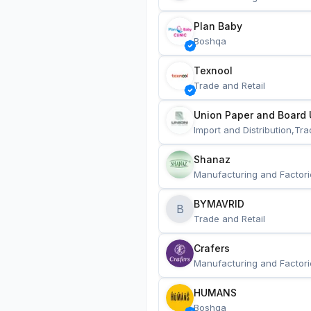
Plan Baby
Boshqa
Texnool
Trade and Retail
Union Paper and Board 
Import and Distribution,Tra
Shanaz
Manufacturing and Factori
BYMAVRID
B
Trade and Retail
Crafers
Manufacturing and Factori
HUMANS
Boshqa