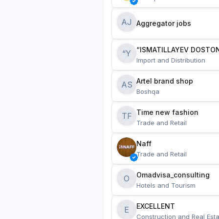
AJ
Aggregator jobs
“ISMATILLAYEV DOSTON
“Y
Import and Distribution
Artel brand shop
AS
Boshqa
Time new fashion
TF
Trade and Retail
Naff
Trade and Retail
Omadvisa_consulting
O
Hotels and Tourism
EXCELLENT
E
Construction and Real Esta