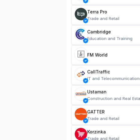
Terra Pro
Trade and Retail
Cambridge
Education and Training
FM World
CallTraffic
IT and Telecommunication
Ustaman
Construction and Real Esta
GATTER
Trade and Retail
Korzinka
Trade and Retail