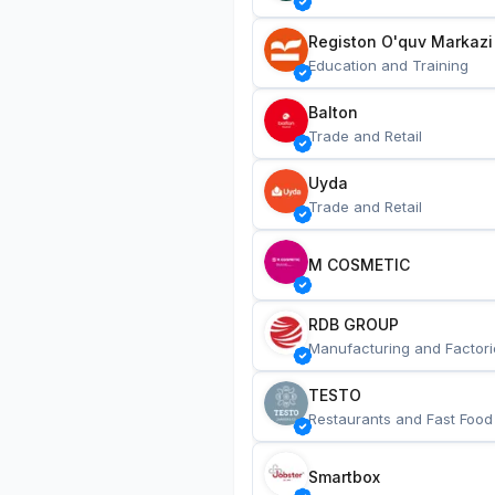
Registon O'quv Markazi
Education and Training
Balton
Trade and Retail
Uyda
Trade and Retail
M COSMETIC
RDB GROUP
Manufacturing and Factori
TESTO
Restaurants and Fast Food
Smartbox