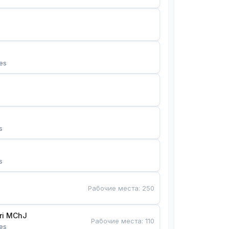
es
s
s
Рабочие места
:
250
Bunyotkor tikuvchi qizlari MChJ 
Рабочие места
:
110
es