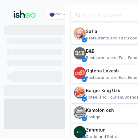
Рус
Safia
Restaurants and Fast Food
B&B
Restaurants and Fast Food
Oqtepa Lavash
Restaurants and Fast Food
Burger King Uzb
Hotels and Tourism,Boshq
Kamolon osh
Boshqa
Zahratun
Trade and Retail