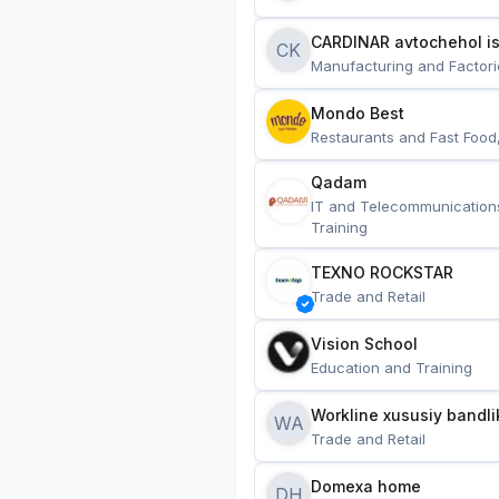
CARDINAR avtochehol is
CK
Manufacturing and Factori
Mondo Best
Restaurants and Fast Food
Qadam
IT and Telecommunication
Training
TEXNO ROCKSTAR
Trade and Retail
Vision School
Education and Training
Workline xususiy bandli
WA
Trade and Retail
Domexa home
DH