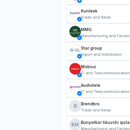
Kunleek
Trade and Retail
MMG
Manufacturing and Factori
Star group
Import and Distribution
Mobiuz
IT and Telecommunication
Audiotele
IT and Telecommunication
Brendbro
B
Trade and Retail
BM
Manufacturing and Factori