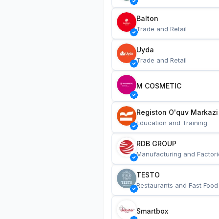
Balton
Trade and Retail
Uyda
Trade and Retail
M COSMETIC
Registon O'quv Markazi
Education and Training
RDB GROUP
Manufacturing and Factori
TESTO
Restaurants and Fast Food
Smartbox