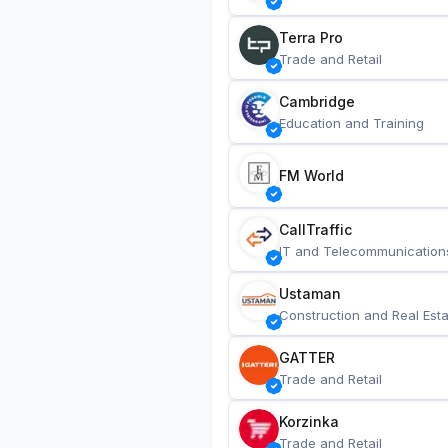
Terra Pro
Trade and Retail
Cambridge
Education and Training
FM World
CallTraffic
IT and Telecommunication
Ustaman
Construction and Real Esta
GATTER
Trade and Retail
Korzinka
Trade and Retail