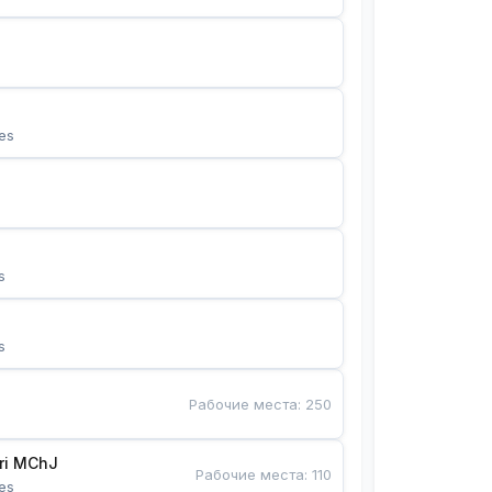
es
s
s
Рабочие места
:
250
Bunyotkor tikuvchi qizlari MChJ 
Рабочие места
:
110
es