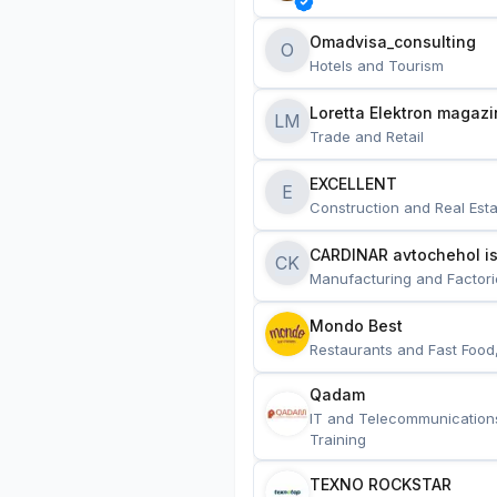
Omadvisa_consulting
O
Hotels and Tourism
Loretta Elektron magazi
LM
Trade and Retail
EXCELLENT
E
Construction and Real Esta
CARDINAR avtochehol is
CK
Manufacturing and Factori
Mondo Best
Restaurants and Fast Food
Qadam
IT and Telecommunication
Training
TEXNO ROCKSTAR