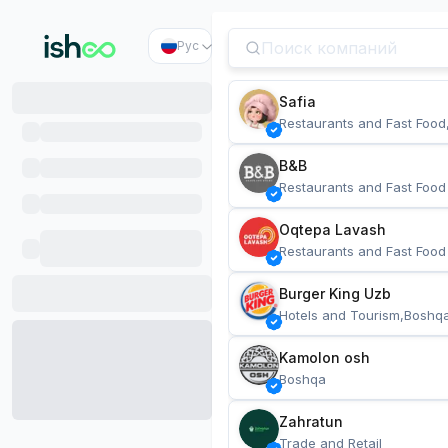
Рус
Safia
Restaurants and Fast Food
B&B
Restaurants and Fast Food
Oqtepa Lavash
Restaurants and Fast Food
Burger King Uzb
Hotels and Tourism,Boshq
Kamolon osh
Boshqa
Zahratun
Trade and Retail