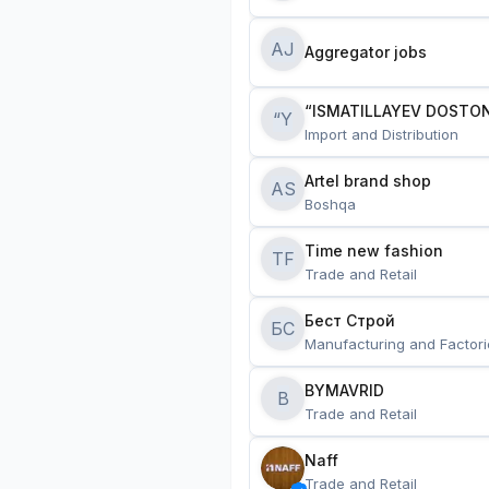
AJ
Aggregator jobs
“ISMATILLAYEV DOSTON
“Y
Import and Distribution
Artel brand shop
AS
Boshqa
Time new fashion
TF
Trade and Retail
Бест Строй
БС
Manufacturing and Factori
BYMAVRID
B
Trade and Retail
Naff
Trade and Retail