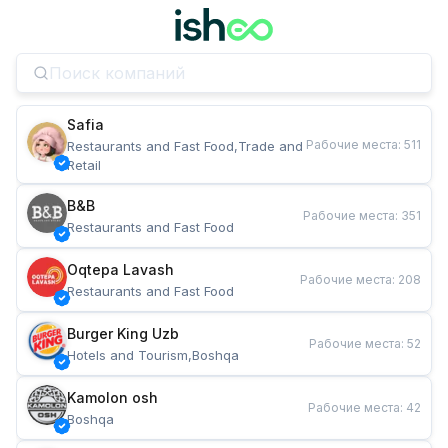
Safia
Рабочие места
:
511
Restaurants and Fast Food,Trade and 
Retail
B&B
Рабочие места
:
351
Restaurants and Fast Food
Oqtepa Lavash
Рабочие места
:
208
Restaurants and Fast Food
Burger King Uzb
Рабочие места
:
52
Hotels and Tourism,Boshqa
Kamolon osh
Рабочие места
:
42
Boshqa