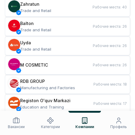
Zahratun
Рабочие места
:
40
Trade and Retail
Balton
Рабочие места
:
26
Trade and Retail
Uyda
Рабочие места
:
26
Trade and Retail
M COSMETIC
Рабочие места
:
26
RDB GROUP
Рабочие места
:
18
Manufacturing and Factories
Registon O'quv Markazi
Рабочие места
:
17
Education and Training
TESTO
Рабочие места
:
10
Restaurants and Fast Food
Вакансии
Категории
Компании
Профиль