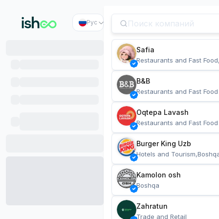
Рус
Safia
Restaurants and Fast Food
B&B
Restaurants and Fast Food
Oqtepa Lavash
Restaurants and Fast Food
Burger King Uzb
Hotels and Tourism,Boshq
Kamolon osh
Boshqa
Zahratun
Trade and Retail