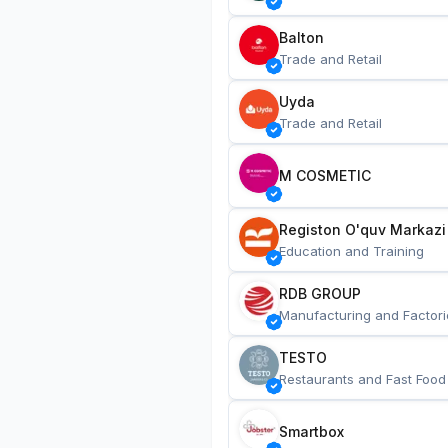
Balton
Trade and Retail
Uyda
Trade and Retail
M COSMETIC
Registon O'quv Markazi
Education and Training
RDB GROUP
Manufacturing and Factori
TESTO
Restaurants and Fast Food
Smartbox