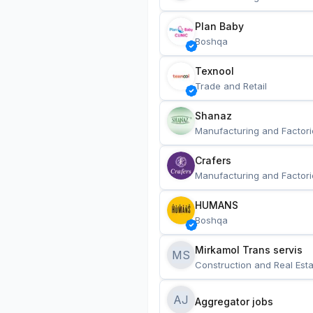
Plan Baby
Boshqa
Texnool
Trade and Retail
Shanaz
Manufacturing and Factori
Crafers
Manufacturing and Factori
HUMANS
Boshqa
Mirkamol Trans servis 
MS
Construction and Real Esta
AJ
Aggregator jobs