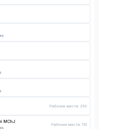
es
s
s
Рабочие места
:
250
Bunyotkor tikuvchi qizlari MChJ 
Рабочие места
:
110
es