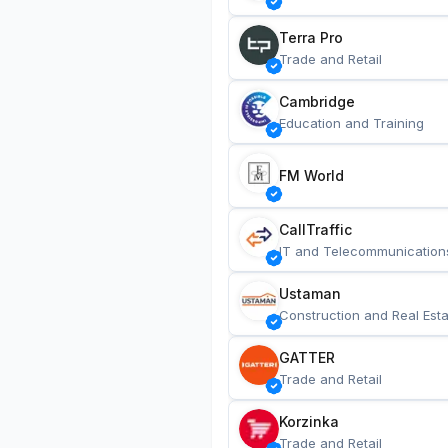
Terra Pro
Trade and Retail
Cambridge
Education and Training
FM World
CallTraffic
IT and Telecommunication
Ustaman
Construction and Real Esta
GATTER
Trade and Retail
Korzinka
Trade and Retail