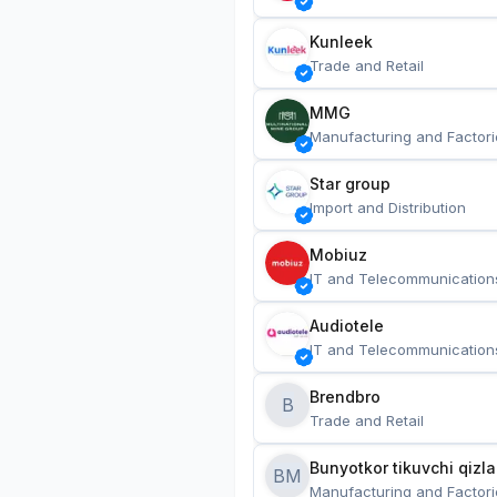
Kunleek
Trade and Retail
MMG
Manufacturing and Factori
Star group
Import and Distribution
Mobiuz
IT and Telecommunication
Audiotele
IT and Telecommunication
Brendbro
B
Trade and Retail
BM
Manufacturing and Factori