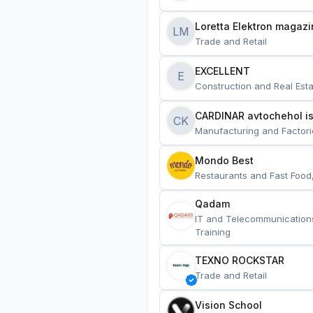
Loretta Elektron magazi
LM
Trade and Retail
EXCELLENT
E
Construction and Real Esta
CARDINAR avtochehol is
CK
Manufacturing and Factori
Mondo Best
Restaurants and Fast Food
Qadam
IT and Telecommunication
Training
TEXNO ROCKSTAR
Trade and Retail
Vision School