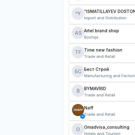
“ISMATILLAYEV DOSTON
“Y
Import and Distribution
Artel brand shop
AS
Boshqa
Time new fashion
TF
Trade and Retail
Бест Строй
БС
Manufacturing and Factori
BYMAVRID
B
Trade and Retail
Naff
Trade and Retail
Omadvisa_consulting
O
Hotels and Tourism